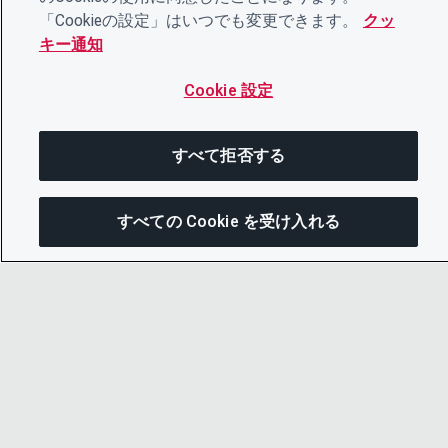
「Cookieの設定」はいつでも変更できます。
クッ
キー通知
Cookie 設定
すべて拒否する
すべての Cookie を受け入れる
次にジャンプする
このページを共有
メニューを
© 2026 CDP Worldwide
Registered Charity no. 1122330
VAT registration no: 923257921
リンクをコピー
A company limited by guarantee registered in
England no. 05013650
メール
CDP is
Cyber Essentials Certified – click here to
view certificate
.