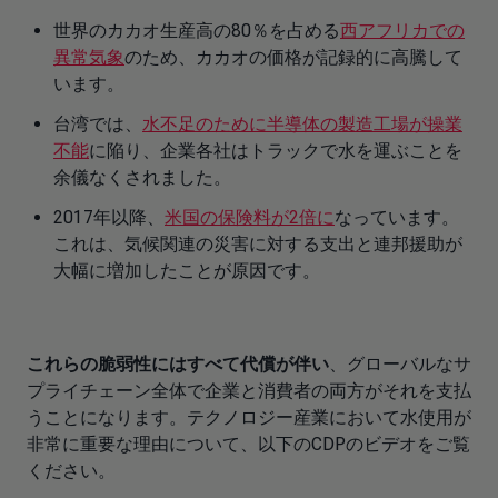
世界のカカオ生産高の80％を占める
西アフリカでの
異常気象
のため、カカオの価格が記録的に高騰して
います。
台湾では、
水不足のために
半導体の製造工場が操業
不能
に陥り、企業各社はトラックで水を運ぶことを
余儀なくされました。
2017年以降、
米国の保険料が
2倍に
なっています。
これは、気候関連の災害に対する支出と連邦援助が
大幅に増加したことが原因です。
これらの脆弱性にはすべて代償が伴い
、グローバルなサ
プライチェーン全体で企業と消費者の両方がそれを支払
うことになります。テクノロジー産業において水使用が
非常に重要な理由について、以下のCDPのビデオをご覧
ください。