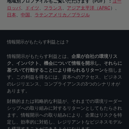
地域別プロファイルもご覧いただけます（PDF）：
ヨー
ロッパ
、
ドイツ
、
フランス
、
アジア太平洋（APAC
）、
日本
、
中国
、
ラテンアメリカ／ブラジル
情報開示がもたらす利益とは？
情報開示がもたらす利益とは、
企業が自社の環境リス
ク、インパクト、機会について情報を開示し、それらに
基づいて行動することにより得られるリターン
を指しま
す。この利益を得るには、資本へのアクセス、ビジネス
のレジリエンス、コンプライアンスの3つのシナリオが
あります。
財務的または戦略的な利益が、それまでの環境リーダー
シップへの取り組みに対するリターンとしてもたらされ
ます。情報開示への取り組みにより、企業はリスクを特
定し、効率的に対処し、レジリアントなビジネスモデル
を構築することができるようになります。