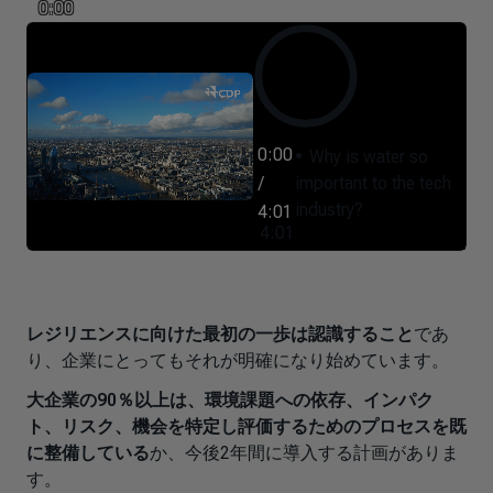
0:00
0:00
Why is water so
/
important to the tech
industry?
4:01
4:01
レジリエンスに向けた最初の一歩は認識すること
であ
り、企業にとってもそれが明確になり始めています。
大企業の90％以上は、環境課題への依存、インパク
ト、リスク、機会を特定し評価するためのプロセスを既
に整備している
か、今後2年間に導入する計画がありま
す。