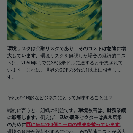
環境リスクは金融リスクであり、そのコストは急速に増
大しています。
環境リスクを無視した場合の経済的コス
トは、2050年までに38兆米ドルに達すると予想されて
います。これは、世界のGDPの3分の1以上に相当しま
す。
それが平均的なビジネスにとって意味することは？
端的に言うと、組織の利益です。
環境被害は、財務業績
に影響します。
例えば、
EUの農業セクターは異常気象
のために
既に
毎年280億ユーロの損失を被っています
。
環境の危機が深刻化するにつれ、その関連コストが増大