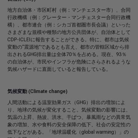
地方自治体・市区町村（例：マンチェスター市）、合同
行政機構（例：グレーター・マンチェスター合同行政機
構）、都市連合（例：シカゴ首都圏市長会議）といった
さまざまな規模や種類の地方公共団体が、自治体として
CDP-ICLEIに報告することができる。特に、都市は気候
変動の“震源地”であるとも言え、都市の管轄区域から排
出されるGHG排出量は全体70％を占める。現在、93％
の自治体が、市民やインフラが危険にさらされるような
気候ハザードに直面していると報告している。
気候変動 (Climate change)
人間活動による温室効果ガス（GHG）排出の増加によ
り、地球の気候が変化すること。気候変動の影響には、
気温の上昇、熱波、洪水、干ばつ、暴風雨などの異常気
象の増加、水や食料の安全保障の低下、社会の安定性の
低下などがある。「地球温暖化（global warming）」の