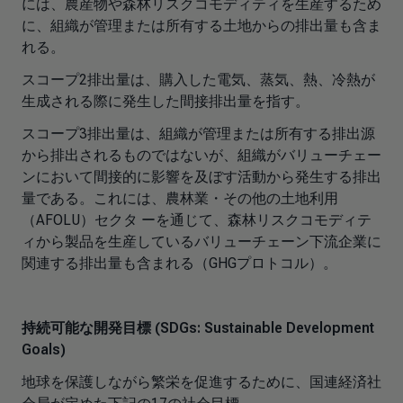
には、農産物や森林リスクコモディティを生産するため
に、組織が管理または所有する土地からの排出量も含ま
れる。
スコープ2排出量は、購入した電気、蒸気、熱、冷熱が
生成される際に発生した間接排出量を指す。
スコープ3排出量は、組織が管理または所有する排出源
から排出されるものではないが、組織がバリューチェー
ンにおいて間接的に影響を及ぼす活動から発生する排出
量である。これには、農林業・その他の土地利用
（AFOLU）セクタ ーを通じて、森林リスクコモディテ
ィから製品を生産しているバリューチェーン下流企業に
関連する排出量も含まれる（GHGプロトコル）。
持続可能な開発目標 (SDGs: Sustainable Development
Goals)
地球を保護しながら繁栄を促進するために、国連経済社