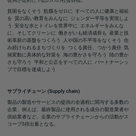
会局が定めた下記の17の社会目標。
貧困をなくそう 飢餓をゼロに すべての人に健康と福祉
を 質の高い教育をみんなに ジェンダー平等を実現しよ
う 安全な水とトイレを世界中に エネルギーをみんな
に、そしてクリーンに 働きがいも経済成長も 産業と技
術革新の基盤をつくろう 人や国の不平等をなくそう 住
み続けられるまちづくりを つくる責任、つかう責任 気
候変動に具体的な対策を 海の豊かさを守ろう 陸の豊か
さも守ろう 平和と公正をすべての人に パートナーシッ
プで目標を達成しよう
サプライチェーン (Supply chain)
製品の製造やサービスの提供の全過程に関与する多数の
企業、例えば、最終製品に使用される成分の製造業者や
供給業者など。企業のサプライチェーンからの活動がス
コープ3排出量となる。