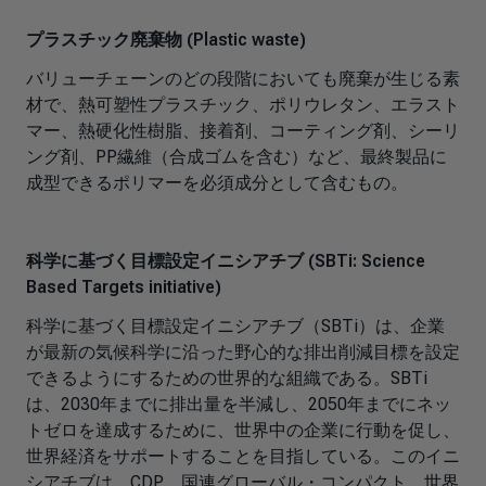
プラスチック廃棄物 (Plastic waste)
バリューチェーンのどの段階においても廃棄が生じる素
材で、熱可塑性プラスチック、ポリウレタン、エラスト
マー、熱硬化性樹脂、接着剤、コーティング剤、シーリ
ング剤、PP繊維（合成ゴムを含む）など、最終製品に
成型できるポリマーを必須成分として含むもの。
科学に基づく目標設定イニシアチブ (SBTi: Science
Based Targets initiative)
科学に基づく目標設定イニシアチブ（SBTi）は、企業
が最新の気候科学に沿った野心的な排出削減目標を設定
できるようにするための世界的な組織である。SBTi
は、2030年までに排出量を半減し、2050年までにネッ
トゼロを達成するために、世界中の企業に行動を促し、
世界経済をサポートすることを目指している。このイニ
シアチブは、CDP、国連グローバル・コンパクト、世界