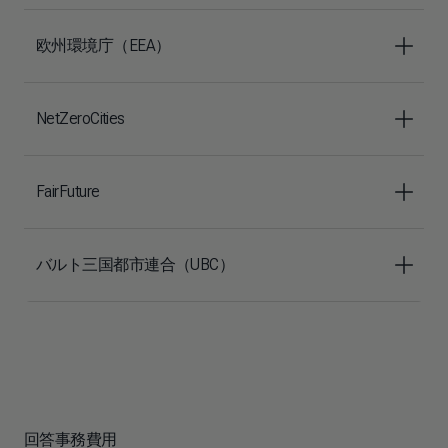
欧州環境庁（EEA）
NetZeroCities
FairFuture
バルト三国都市連合（UBC）
回答事務費用