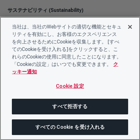
サステナビリティ (Sustainability)
採掘された資源と復元された資源のバランスを保つこ
当社は、当社のWebサイトの適切な機能とセキュ
と。1987年の国連ブルントラント委員会は、「将来の
リティを有効にし、お客様のエクスペリエンス
世代の欲求を満たしつつ、現在の世代の欲求も満足させ
を向上させるためにCookieを収集します。 [すべ
るような開発」と定義している。
てのCookieを受け入れる]をクリックすると、こ
れらのCookieの使用に同意したことになります。
「Cookieの設定」はいつでも変更できます。
ク
タクソノミー (Taxonomy)
ッキー通知
サステナブル・ファイナンス・タクソノミーは、環境的
に（そして社会的に）持続可能な活動への資金フローの
Cookie 設定
方向転換を支援するために開発された手法のひとつであ
る。国際決済銀行によれば、サステナブル・ファイナン
すべて拒否する
ス・タクソノミーは、「金融資産が所定のサステナビリ
ティ目標を支援できるかどうか、またどの程度支援でき
るかを評価するための基礎となる一連の基準」である。
すべての Cookie を受け入れる
タクソノミーの中心的な目的は、持続可能な活動への資
次にジャンプする
このページを共有
メニューを開
本配分を促進し、グリーンウォッシュを減らし、より単