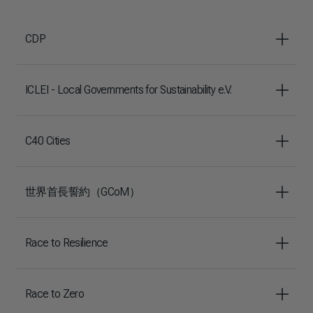
CDP
ICLEI - Local Governments for Sustainability e.V.
C40 Cities
世界首長誓約（GCoM）
Race to Resilience
Race to Zero