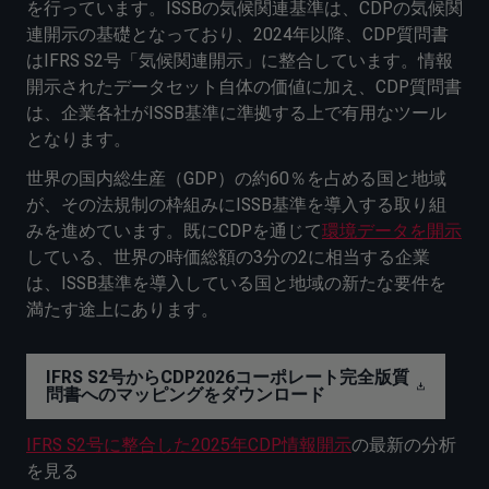
を行っています。ISSBの気候関連基準は、CDPの気候関
連開示の基礎となっており、2024年以降、CDP質問書
はIFRS S2号「気候関連開示」に整合しています。情報
開示されたデータセット自体の価値に加え、CDP質問書
は、企業各社がISSB基準に準拠する上で有用なツール
となります。
世界の国内総生産（GDP）の約60％を占める国と地域
が、その法規制の枠組みにISSB基準を導入する取り組
みを進めています。既にCDPを通じて
環境データを開示
している、世界の時価総額の3分の2に相当する企業
は、ISSB基準を導入している国と地域の新たな要件を
満たす途上にあります。
IFRS S2号からCDP2026コーポレート完全版質
問書へのマッピングをダウンロード
IFRS S2号に整合した2025年CDP情報開示
の最新の分析
を見る