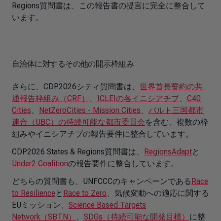
Regions質問書は、この報告書の提言に完全に整合して
います。
自治体に対するその他の開示枠組み
さらに、CDP2026シティ質問書は、
世界首長誓約の共
通報告枠組み（CRF）
、
ICLEIの各イニシアチブ
、
C40
Cities
、
NetZeroCities - Mission Cities
、
バルト三国都市
連合（UBC）の持続可能な都市委員会
を含む、複数の枠
組みやイニシアチブの報告要件に整合しています。
CDP2026 States & Regions質問書は、
RegionsAdapt
と
Under2 Coalition
の報告要件に整合しています。
どちらの質問書も、UNFCCCのキャンペーンである
Race
to Resilience
と
Race to Zero
、気候変動への適応に関する
EUミッション、
Science Based Targets
Network（SBTN）
、
SDGs（持続可能な開発目標）
に整