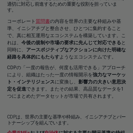
適切に対応し前進するための重要な役割を担っていま
す。
コーポレート
質問書
の内容を世界の主要な枠組みや基
準、イニシアチブと整合させ、ひとつに集約すること
で、真に相互運用なエコシステムを構築しています。こ
れは、
今後の規制や市場の要求に先んじて対応できる
と
同時に、
アースポジティブなアクションに向けた明確な
経路を具体的にもたらす
ようなエコシステムです。
CDPの「一度の報告が、何度も活用できる」アプローチ
により、組織はたった一度の情報開示を
強力なマーケッ
ト・インテリジェンス
に変換し、
影響力の大きい意思決
定を促進
できます。またその結果、高品質なデータを1
つにまとめたデータセットが市場で共有されます。
CDPは、世界の主要な基準や枠組み、イニシアチブとパー
トナーシップを組んでいます。
企業/SMEs
および
自治体
に対する主要な開示基準や枠組