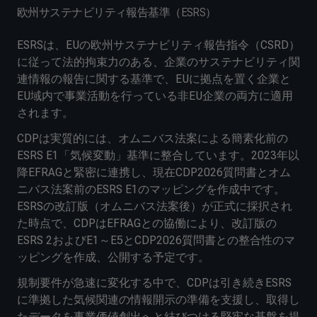
欧州サステナビリティ報告基準（ESRS）
ESRSは、EUの欧州サステナビリティ報告指令（CSRD）
に従って法的拘束力のある、企業のサステナビリティ関
連情報の報告に関する基準で、EUに拠点を置く企業と
EU域内で事業活動を行っている非EU企業の両方に適用
されます。
CDPは実質的には、オムニバス法案による簡素化前の
ESRS E1「気候変動」基準に整合しています。2023年以
降EFRAGと緊密に連携し、現在CDP2026質問書とオム
ニバス法案前のESRS E1のマッピングを作成中です。
ESRSの改訂版（オムニバス法案後）が正式に採択され
た時点で、CDPはEFRAGとの協働により、改訂版の
ESRS 2およびE1～E5とCDP2026質問書との整合性のマ
ッピングを作成、公開する予定です。
規制要件が急速に変化する中で、CDPは引き続きESRS
に準拠した気候関連の情報開示の準備を支援し、取得し
たデータを事業価値創出へと結びつける堅牢な基盤を提