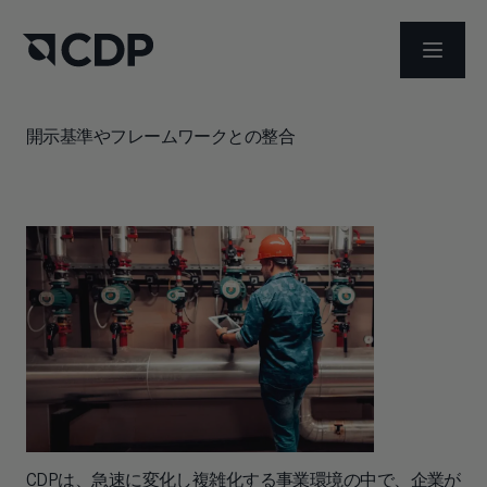
メニュ
開示基準やフレームワークとの整合
CDPは、急速に変化し複雑化する事業環境の中で、企業が