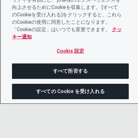
向上させるためにCookieを収集します。 [すべて
のCookieを受け入れる]をクリックすると、これら
のCookieの使用に同意したことになります。
「Cookieの設定」はいつでも変更できます。
クッ
キー通知
Cookie 設定
すべて拒否する
すべての Cookie を受け入れる
次にジャンプする
このページを共有
メニューを
© 2026 CDP Worldwide
Registered Charity no. 1122330
VAT registration no: 923257921
リンクをコピー
A company limited by guarantee registered in