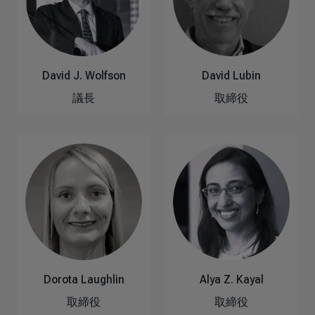
David J. Wolfson
David Lubin
議長
取締役
Dorota Laughlin
Alya Z. Kayal
取締役
取締役