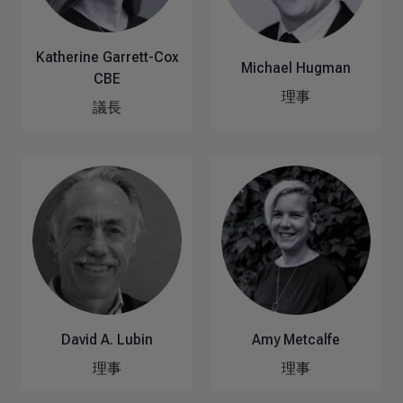
Katherine Garrett-Cox
Michael Hugman
CBE
理事
議長
David A. Lubin
Amy Metcalfe
理事
理事