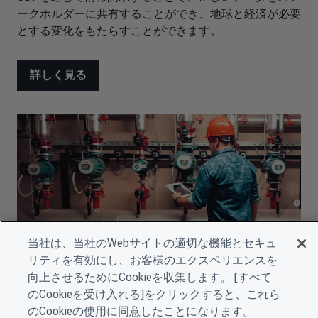
ークホルダーに共有することができ、地球と経済が必要
とする変化をもたらすことができます。
詳しく見る
当社は、当社のWebサイトの適切な機能とセキュ
リティを有効にし、お客様のエクスペリエンスを
向上させるためにCookieを収集します。 [すべて
のCookieを受け入れる]をクリックすると、これら
開示基準やフレームワークとの整合
のCookieの使用に同意したことになります。