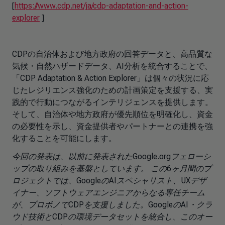
[
https://www.cdp.net/ja/cdp-adaptation-and-action-
explorer
]
CDPの自治体および地方政府の回答データと、高品質な
気候・自然ハザードデータ、AI分析を統合することで、
「CDP Adaptation & Action Explorer」は個々の状況に応
じたレジリエンス強化のための計画策定を支援する、実
践的で行動につながるインテリジェンスを提供します。
そして、自治体や地方政府が優先順位を明確化し、資金
の必要性を示し、資金提供者やパートナーとの連携を強
化することを可能にします。
今回の発表は、以前に発表されたGoogle.orgフェローシ
ップの取り組みを基盤としています。 この6ヶ月間のプ
ロジェクトでは、GoogleのAIスペシャリスト、UXデザ
イナー、ソフトウェアエンジニアからなる専任チーム
が、プロボノでCDPを支援しました。GoogleのAI・クラ
ウド技術とCDPの環境データセットを統合し、このオー