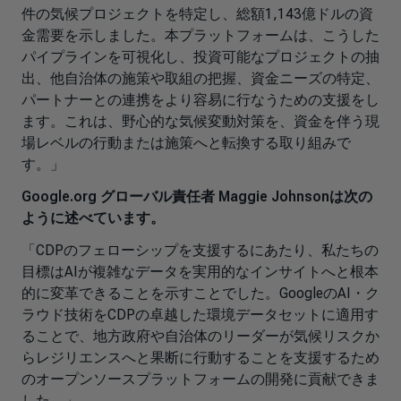
件の気候プロジェクトを特定し、総額1,143億ドルの資
金需要を示しました。本プラットフォームは、こうした
パイプラインを可視化し、投資可能なプロジェクトの抽
出、他自治体の施策や取組の把握、資金ニーズの特定、
パートナーとの連携をより容易に行なうための支援をし
ます。これは、野心的な気候変動対策を、資金を伴う現
場レベルの行動または施策へと転換する取り組みで
す。」
Google.org グローバル責任者 Maggie Johnsonは次の
ように述べています。
「CDPのフェローシップを支援するにあたり、私たちの
目標はAIが複雑なデータを実用的なインサイトへと根本
的に変革できることを示すことでした。GoogleのAI・ク
ラウド技術をCDPの卓越した環境データセットに適用す
ることで、地方政府や自治体のリーダーが気候リスクか
らレジリエンスへと果断に行動することを支援するため
のオープンソースプラットフォームの開発に貢献できま
した。」