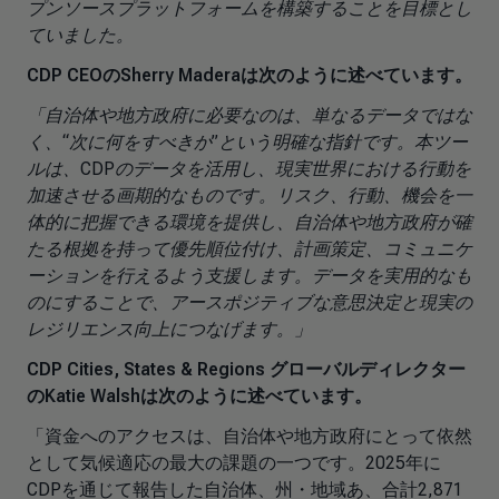
プンソースプラットフォームを構築することを目標とし
ていました。
CDP CEOのSherry Maderaは次のように述べています。
「自治体や地方政府に必要なのは、単なるデータではな
く、“次に何をすべきか”という明確な指針です。本ツー
ルは、CDPのデータを活用し、現実世界における行動を
加速させる画期的なものです。リスク、行動、機会を一
体的に把握できる環境を提供し、自治体や地方政府が確
たる根拠を持って優先順位付け、計画策定、コミュニケ
ーションを行えるよう支援します。データを実用的なも
のにすることで、アースポジティブな意思決定と現実の
レジリエンス向上につなげます。」
CDP Cities, States & Regions グローバルディレクター
のKatie Walshは次のように述べています。
「資金へのアクセスは、自治体や地方政府にとって依然
として気候適応の最大の課題の一つです。2025年に
CDPを通じて報告した自治体、州・地域あ、合計2,871