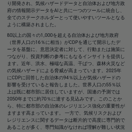
り開発され、気候ハザードデータと自治体および地方政
府の情報開示データをAIと共に一つのツールに統合し、
全てのステークホルダーとって使いやすいツールとなる
ように構築されました。
80以上の国々の1,000を超える自治体および地方政府
（世界人口の16％に相当）がCDPを通じて開示したデ
ータを基盤に、意思決定者に対して、行動または施策に
つながり、投資判断の参考にもなるインサイトを提供し
ます。近年、洪水、極端な高温、干ばつ、森林火災など
の気候ハザードによる脅威が高まっています。2025年
にCDPに回答した自治体の94％以上が気候ハザードの
影響を受けていると報告しました。世界人口の55％以
上は既に都市部に居住していますが、国連の予測では
2050年までに約70％に達する見込みです。このことか
ら、特に都市部の自治体のレジリエンス強化の重要性が
ますます高まっています。 一方で、気候リスクおよび
レジリエンスに関するデータは断片的で高度に専門的で
あることが多く、専門知識がなければ理解が難しい状況