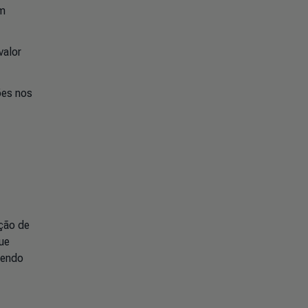
em
valor
ões nos
eção de
ue
hendo