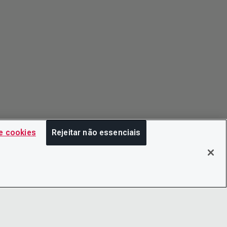
e cookies
Rejeitar não essenciais
COM