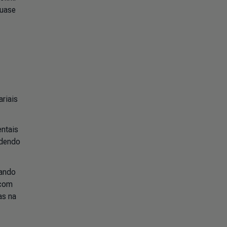
quase
riais
ntais
idendo
nando
 com
as na