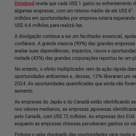
Dividend
revela que cada US$ 1 gasto no enfrentamento de
1
algumas empresas, com um retorno médio de até US$ 8
.
milhões em oportunidades por empresa estaria esperando
US$ 4,6 milhões para realizá-las.
A divulgação continua a ser um facilitador essencial, aju
confiáveis. A grande maioria (90%) das grandes empresas
avaliar suas dependências, impactos, riscos e oportunida
metade (43%) das grandes corporações reportou ter um pla
No entanto, o efeito multiplicador vem da ação rápida dia
oportunidades ambientais e, dessas, 12% liberaram um va
2024. As oportunidades quantificadas que ainda não foram
aumento.
As empresas do Japão e do Canadá estão identificando as
nos valores medianos, as empresas japonesas identifica
pelo Canadá, com US$ 72 milhões. As empresas dos EUA i
enquanto as empresas chinesas perceberam ganhos no val
Embora o valor divulgado das oportunidades varie muito e 