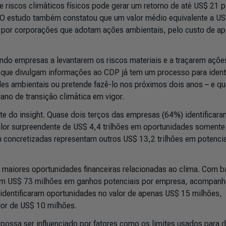
 riscos climáticos físicos pode gerar um retorno de até US$ 21 p
 O estudo também constatou que um valor médio equivalente a U
 por corporações que adotam ações ambientais, pelo custo de a
dando empresas a levantarem os riscos materiais e a traçarem açõe
 que divulgam informações ao CDP já tem um processo para identi
des ambientais ou pretende fazê-lo nos próximos dois anos
–
e qu
no de transição climática em vigor.
nte do insight. Quase dois terços das empresas (64%) identificar
lor surpreendente de US$ 4,4 trilhões em oportunidades soment
 concretizadas representam outros US$ 13,2 trilhões em potencia
 maiores oportunidades financeiras relacionadas ao clima. Com b
ram US$ 73 milhões em ganhos potenciais por empresa, acompan
dentificaram oportunidades no valor de apenas US$ 15 milhões,
or de US$ 10 milhões.
possa ser influenciado por fatores como os limites usados para de