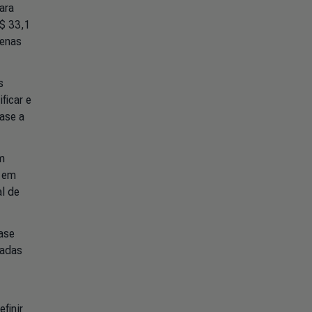
ara
S$ 33,1
penas
s
ficar e
ase a
am
e em
l de
ase
hadas
finir