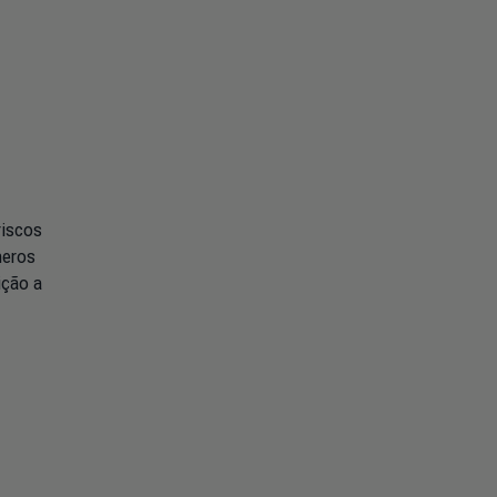
riscos
meros
ição a