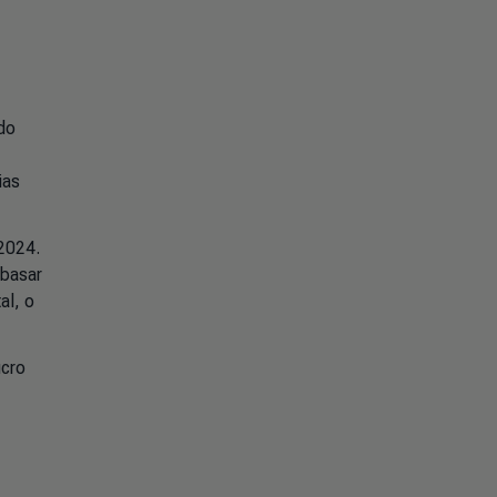
do
ias
2024.
mbasar
al, o
ucro