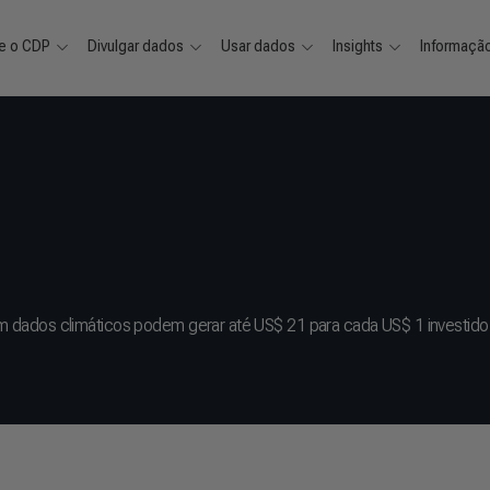
e o CDP
Divulgar dados
Usar dados
Insights
Informaçã
 dados climáticos podem gerar até US$ 21 para cada US$ 1 investido