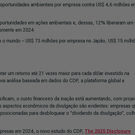
oportunidades ambientais por empresa contra US$ 4,6 milhões 
oportunidades em ações ambientais e, dessas, 12% liberaram um 
 somente em 2024
do o mundo
–
US$ 73 milhões por empresa no Japão, US$ 15 milh
er um retorno até 21 vezes maior para cada dólar investido na
ova análise baseada em dados do CDP, a plataforma global e
sificam, o custo financeiro da inação está aumentando, com proj
 os aspectos econômicos da divulgação são evidentes: empresas q
posicionadas para desbloquear o "dividendo da divulgação", col
mpresas em 2024, o novo estudo do CDP,
The 2025 Disclosure