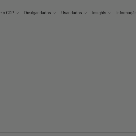
e o CDP
Divulgar dados
Usar dados
Insights
Informaçã