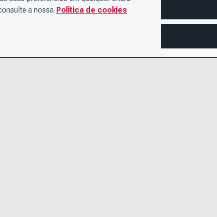
 consulte a nossa
Política de cookies
ENTRE EM CONTATO
AVISO DE 
CONOSCO
TERMOS E
O TIME DE LIDERANÇA
ACESSIBIL
CARREIRAS
CENTRAL D
POLÍTICA DE COOKIES
 nº