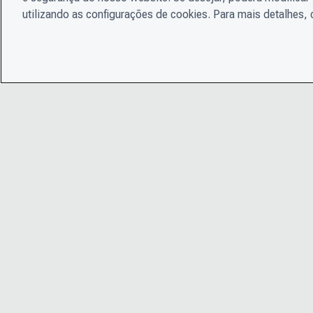
utilizando as configurações de cookies. Para mais detalhes,
© 2026 CDP Worldwide
Instituição de caridade registrada nº 1122330
Número de registro de VAT: 923257921
Uma empresa limitada por garantia registrada na Inglaterra