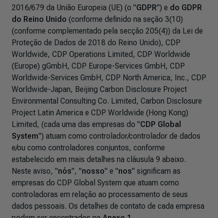
2016/679 da União Europeia (UE) (o "
GDPR
") e
do GDPR
do Reino Unido
(conforme definido na seção 3(10)
(conforme complementado pela secção 205(4))
da Lei de
Proteção de Dados de 2018 do Reino Unido), CDP
Worldwide, CDP Operations Limited, CDP Worldwide
(Europe) gGmbH, CDP Europe-Services GmbH, CDP
Worldwide-Services GmbH, CDP North America, Inc., CDP
Worldwide-Japan, Beijing Carbon Disclosure Project
Environmental Consulting Co. Limited, Carbon Disclosure
Project Latin America e CDP Worldwide (Hong Kong)
Limited, (cada uma das empresas do "
CDP Global
System
") atuam como controlador/controlador de dados
e/ou como controladores conjuntos, conforme
estabelecido em mais detalhes na cláusula 9 abaixo.
Neste aviso, "
nós
", "
nosso
" e "
nos
" significam as
empresas do CDP Global System que atuam como
controladoras em relação ao processamento de seus
dados pessoais. Os detalhes de contato de cada empresa
podem ser encontrados no
Anexo 1.