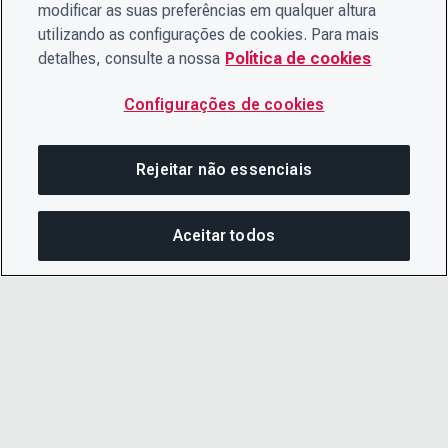
modificar as suas preferências em qualquer altura
utilizando as configurações de cookies. Para mais
detalhes, consulte a nossa
Política de cookies
Configurações de cookies
Rejeitar não essenciais
Aceitar todos
Nesta página
COMPARTILHAR ESTA PÁG
ABRIR ME
Copiar link
E-mail