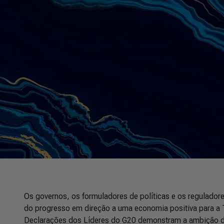
Os governos, os formuladores de políticas e os regulad
do progresso em direção a uma economia positiva para a Te
Declarações dos Líderes do G20 demonstram a ambição d