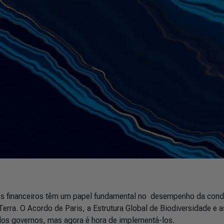
ores financeiros têm um papel fundamental no desempenho da con
rra. O Acordo de Paris, a Estrutura Global de Biodiversidade e a
os governos, mas agora é hora de implementá-los.