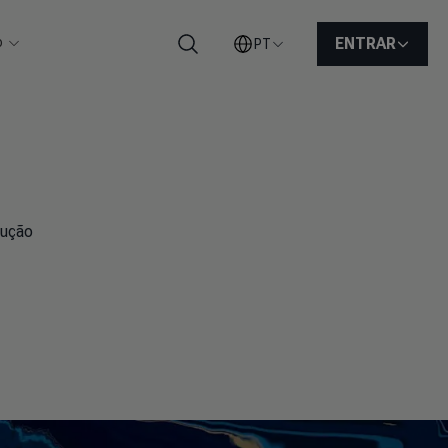
o
ENTRAR
PT
Pesquisar
dução