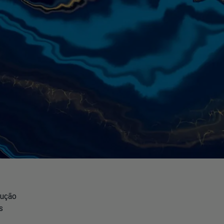
dução
s