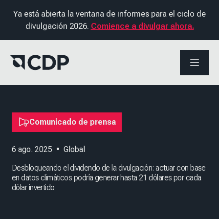
Ya está abierta la ventana de informes para el ciclo de
divulgación 2026.
Comience a divulgar ahora.
ABRIR 
Comunicado de prensa
6 ago. 2025
•
Global
Desbloqueando el dividendo de la divulgación: actuar con base
en datos climáticos podría generar hasta 21 dólares por cada
dólar invertido