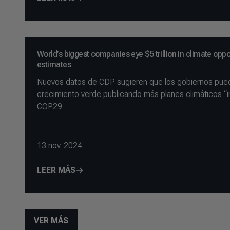
World’s biggest companies eye $5 trillion in climate oppo
estimates
Nuevos datos de CDP sugieren que los gobiernos pued
crecimiento verde publicando más planes climáticos “in
COP29
13 nov. 2024
LEER MÁS
VER MÁS