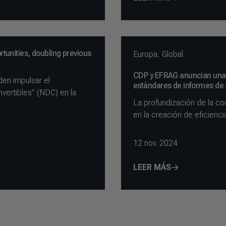
rtunities, doubling previous
Europa
,
Global
CDP y EFRAG anuncian una a
en impulsar el
estándares de informes de s
vertibles” (NDC) en la
La profundización de la c
en la creación de eficienc
12 nov. 2024
LEER MÁS