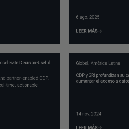
6 ago. 2025
LEER MÁS
ccelerate Decision-Useful
Global
,
América Latina
CDP y GRI profundizan su co
y and partner-enabled CDP,
aumentar el acceso a dato
al-time, actionable
14 nov. 2024
LEER MÁS