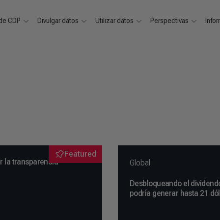
 de CDP
Divulgar datos
Utilizar datos
Perspectivas
Info
Featured
 la transparencia
Global
Desbloqueando el dividendo
podría generar hasta 21 dól