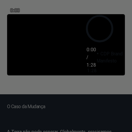
0:00
0:00
CDP Brand
/
Manifesto
1:28
1:28
O Caso da Mudança
A Terra não pode esperar. Globalmente, precisamos