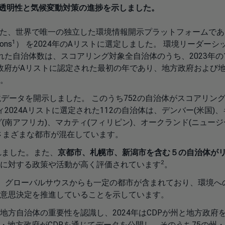
境の透明性と気候変動対策の進捗を示しました。
とした、世界で唯一の独立した環境情報開示プラットフォームであ
1
ons
） を2024年のAリストに選定しました。 環境リーダーシ
れた自治体数は、スコアリング対象全自治体のうち、2023年の
地方政府がAリストに認定された最初の年であり、地方政府および
。
を通じて環境データを開示しました。 このうち752の自治体がスコアリン
2024Aリストに選定された112の自治体は、デンバー(米国)、
グ(南アフリカ)、マカティ(フィリピン)、オークランド(ニュー
さまざまな都市が混在しています。
れました。また、
京都市、札幌市、新潟市を含む５の自治体が
2
に対する政策や活動が高く評価されています
。
、グローバルサウスからも一定の都市が含まれており、環境へ
意思決定を推進していることを示しています。
方自治体の重要性を認識し、2024年はCDPが州と地方政府
州・地方政府がCDPを通じてデータを公開し、そのうち75の州