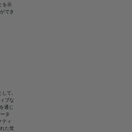
とを示
ができ
として､
ィブな
書を通じ
データ
クティ
れた世