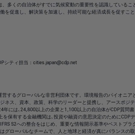
トは、多くの自治体がすでに気候変動の重要性を認識しているこ
働を促進し、解決策を加速し、持続可能な経済成長を促すこと
Pシティ担当：cities.japan@cdp.net
を運営するグローバルな非営利団体です。環境報告のパイオニア
ジネス、資本、政策、科学のリーダーと提携し、アースポジテ
には､24,800以上の企業と1,100以上の自治体がCDP質問
上を保有する金融機関は､投資や融資の意思決定のためにCDP
るIFRS S2への整合をはじめ、重要な情報開示基準やベストプラ
はグローバルなチームで、人と地球と経済が真にバランスの取