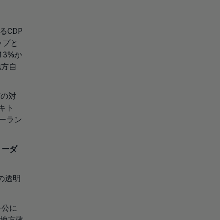
るCDP
ップと
13%か
地方自
グの対
キト
ジーラン
リーダ
の透明
を公に
・地方政