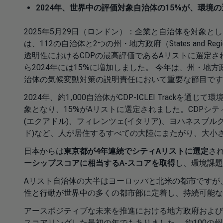
2024年、世界中の評価対象自治体の15%が、環
2025年5月29日（ロンドン）：企業と自治体を対象
は、112の自治体と2つの州・地方政府（States and Regi
透明性におけるCDPの最高評価であるAリストに選定さ
ら2024年には15%に増加しました。 今年は、州・
治体の気候変動対策の説明責任において重要な節目です
2024年、約1,000自治体がCDP-ICLEI Track
象となり、15%がAリストに選定されました。CDPシティ
(エクアドル)、フィレンツェ(イタリア)、ヨハネスブル
ド)など、人が居住するすべての大陸にまたがり、大小
日本からは
東京都が4年連続でシティAリストに選定
さ
ーシップスコアに相当するA-スコアを取得
し、環境課題
Aリスト自治体の大半はヨーロッパと北米の都市ですが
性と行動が世界中の多くの都市部に定着し、持続可能な
アースポジティブな未来を推進における地方政府および地
スコアリングした最初の年でもありました。 約100の