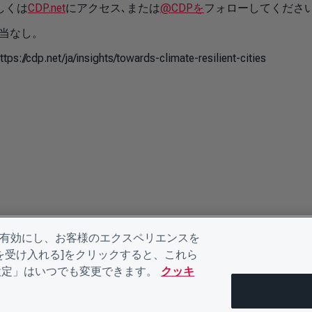
しくは
CDP.net
にアクセス､または
@CDPを
フォローしてください
該当なし。
a/insights/towards-climate-resilient-cities
を有効にし、お客様のエクスペリエンスを
kieを受け入れる]をクリックすると、これら
eの設定」はいつでも変更できます。
クッキ