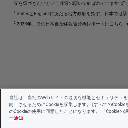
界を気づきたいという共通の願いで結ばれています｡詳
1
StatesとRegionsにあたる地方政府を指す。日本では
2
2023年までの日本自治体報告分析レポートはこちら: https://cdp.net/j
当社は、当社のWebサイトの適切な機能とセキュリティ
向上させるためにCookieを収集します。 [すべてのCoo
のCookieの使用に同意したことになります。 「Cooki
ー通知