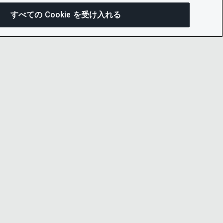
すべての Cookie を受け入れる
この
ー通知
LINKEDIN
X
LITY
YOUTUBE
プセンター