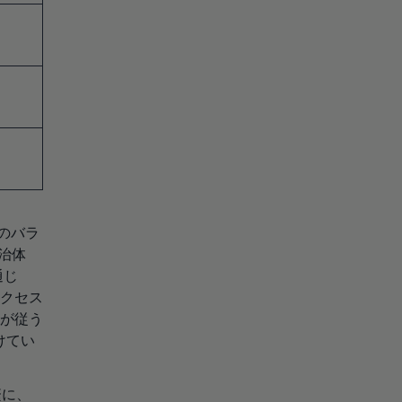
のバラ
治体
通じ
クセス
が従う
けてい
繁に、