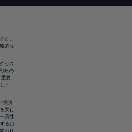
命とし
略的な
クセス
戦略の
、重要
しま
に投資
を実行
一貫性
する組
変わり