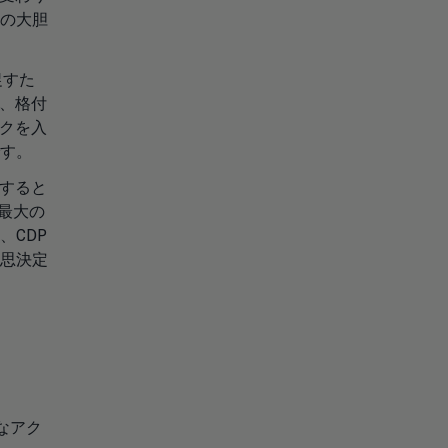
の大胆
促すた
、格付
クを入
です。
すると
界最大の
CDP
思決定
なアク