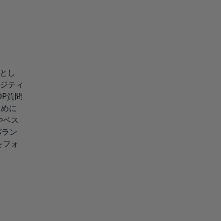
とし
ジティ
DP質問
ために
やベス
バラン
をフォ