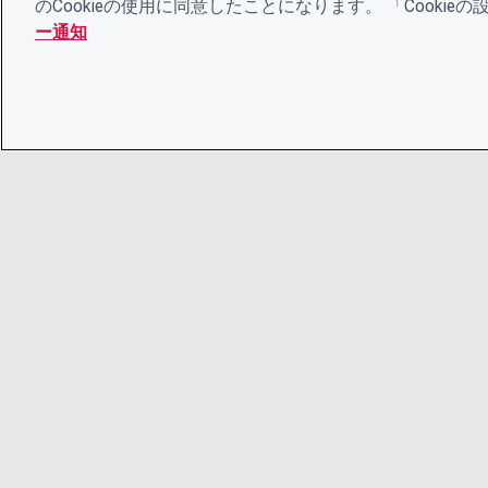
のCookieの使用に同意したことになります。 「Cooki
ー通知
© 2026 CDP Worldwide
Registered Charity no. 1122330
VAT registration no: 923257921