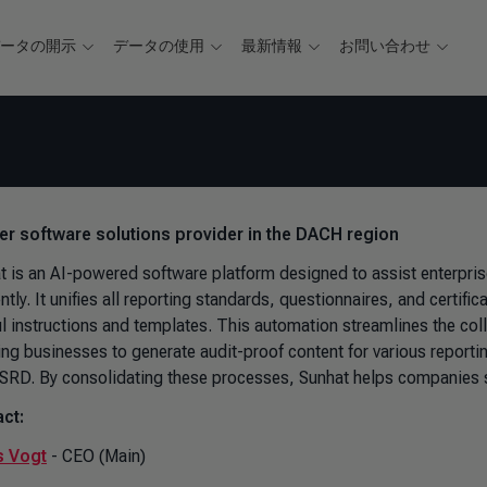
データの開示
データの使用
最新情報
お問い合わせ
ver software solutions provider in the DACH region
t is an AI-powered software platform designed to assist enterpri
ently. It unifies all reporting standards, questionnaires, and certifi
ul instructions and templates. This automation streamlines the coll
ing businesses to generate audit-proof content for various report
SRD. By consolidating these processes, Sunhat helps companies sav
ct:
s Vogt
- CEO (Main)