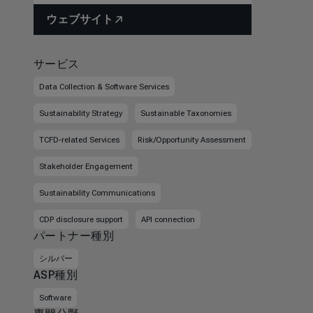
ウェブサイト
サービス
Data Collection & Software Services
Sustainability Strategy
Sustainable Taxonomies
TCFD-related Services
Risk/Opportunity Assessment
Stakeholder Engagement
Sustainability Communications
CDP disclosure support
API connection
パートナー種別
シルバー
ASP種別
Software