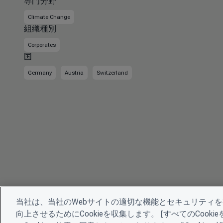
専門分野
Climate Change
組織種別
Corporates
国
Germany
Austria
Switzerland
当社は、当社のWebサイトの適切な機能とセキュリティ
向上させるためにCookieを収集します。 [すべてのCoo