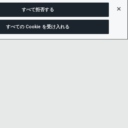
すべて拒否する
すべての Cookie を受け入れる
この
ー通知
LINKEDIN
X
LITY
YOUTUBE
プセンター