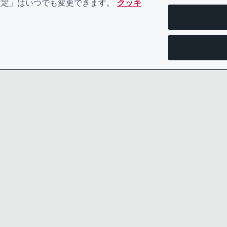
eの設定」はいつでも変更できます。
クッキ
お問い合わせ
プライバシ
リーダーシップチーム
規約類
採用情報
ACCESSIBI
COOKIEポリシー
CDPヘル