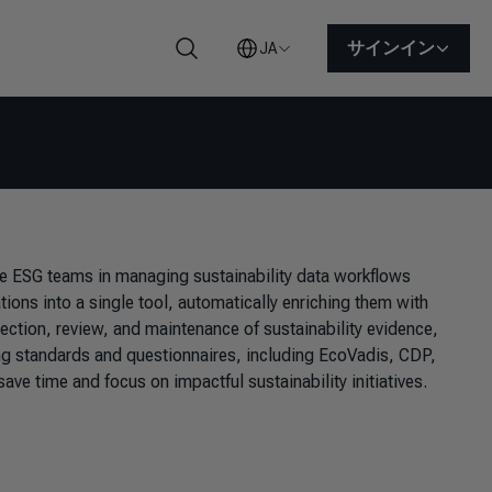
サインイン
JA
検索
se ESG teams in managing sustainability data workflows
cations into a single tool, automatically enriching them with
ection, review, and maintenance of sustainability evidence,
ing standards and questionnaires, including EcoVadis, CDP,
e time and focus on impactful sustainability initiatives.