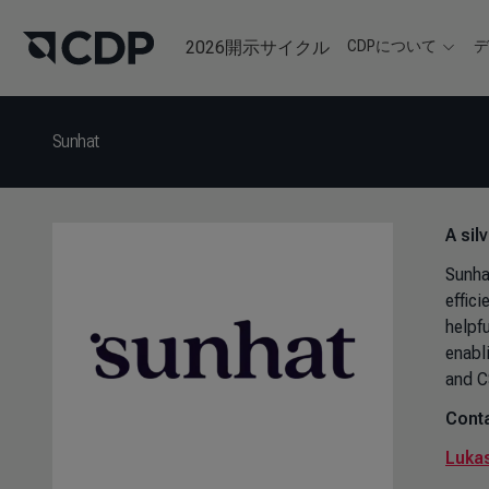
2026開示サイクル
CDPについて
Sunhat
A sil
Sunha
effici
helpf
enabl
and C
Conta
Luka