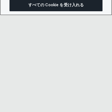
すべての Cookie を受け入れる
この
© 2026 CDP Worldwide
Registered Charity no. 1122330
VAT registration no: 923257921
A company limited by guarantee registered in
England no. 05013650
CDP is
Cyber Essentials Certified – click here to
view certificate
.