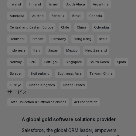
Ireland
Finland
Israel
South Africa
Argentina
Australia
Austria
Benelux
Brazil
Canada
Central and Eastern Europe
Chile
China
Colombia
Denmark
France
Germany
Hong Kong
India
Indonesia
Italy
Japan
Mexico
New Zealand
Norway
Peru
Portugal
Singapore
South Korea
Spain
Sweden
Switzerland
Southeast Asia
Taiwan, China
Türkiye
United Kingdom
United States
サービス
Data Collection & Software Services
API connection
A global gold software solutions provider
Salesforce, the global CRM leader, empowers