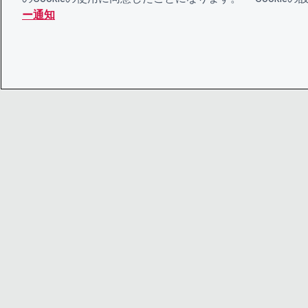
ー通知
© 2026 CDP Worldwide
Registered Charity no. 1122330
VAT registration no: 923257921