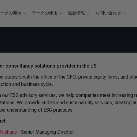
データの開示
データの使用
最新情報
お問い合わせ
ver consultancy solutions provider in the US
n partners with the office of the CFO, private equity firms, and ot
action and business cycle.
n our ESG advisory services, we help companies meet increasing r
tations. We provide end-to-end sustainability services, creating a
per understanding of ESG practices.
ct:
Niehaus
- Senior Managing Director