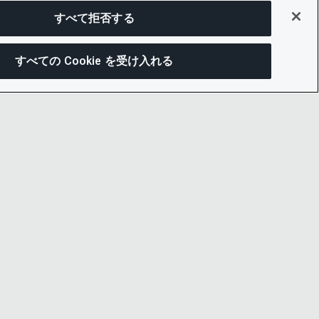
すべて拒否する
すべての Cookie を受け入れる
この
ー通知
LINKEDIN
X
LITY
YOUTUBE
プセンター