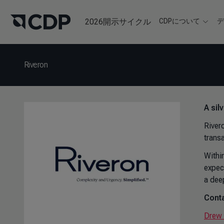
2026開示サイクル
CDPについて
Riveron
A sil
Rivero
trans
Withi
expec
a dee
Conta
Drew 