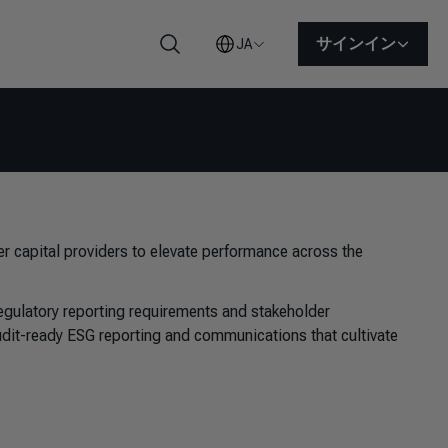
サインイン
JA
検索
her capital providers to elevate performance across the
egulatory reporting requirements and stakeholder
udit-ready ESG reporting and communications that cultivate