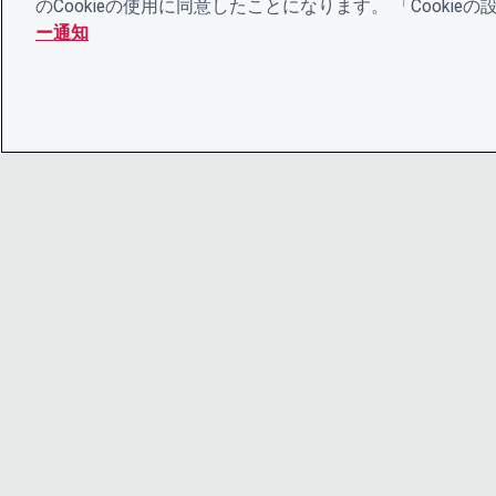
のCookieの使用に同意したことになります。 「Cooki
ー通知
© 2026 CDP Worldwide
Registered Charity no. 1122330
VAT registration no: 923257921