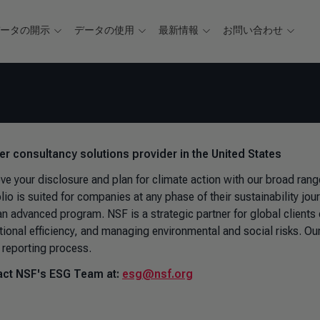
データの開示
データの使用
最新情報
お問い合わせ
ver consultancy solutions provider in the United States
ve your disclosure and plan for climate action with our broad rang
lio is suited for companies at any phase of their sustainability jour
an advanced program. NSF is a strategic partner for global clients
tional efficiency, and managing environmental and social risks. Our
e reporting process.
act NSF's ESG Team at:
esg@nsf.org