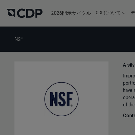
2026開示サイクル
CDPについて
NSF
A sil
Impro
portfo
have 
opera
of th
Cont