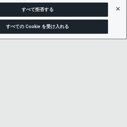
すべて拒否する
すべての Cookie を受け入れる
この
ー通知
LINKEDIN
X
LITY
YOUTUBE
プセンター