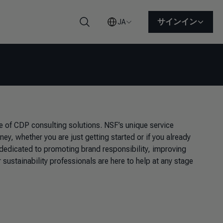
サインイン
JA
検索
e of CDP consulting solutions. NSF’s unique service
ney, whether you are just getting started or if you already
 dedicated to promoting brand responsibility, improving
 sustainability professionals are here to help at any stage