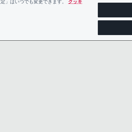
eの設定」はいつでも変更できます。
クッキ
お問い合わせ
プライバシ
リーダーシップチーム
規約類
採用情報
ACCESSIBI
COOKIEポリシー
CDPヘル