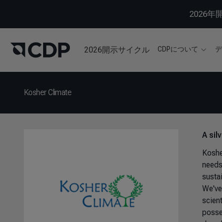
2026
2026開示サイクル
CDPについて
Kosher Climate
A sil
Kosher
needs 
susta
We've
scien
posse