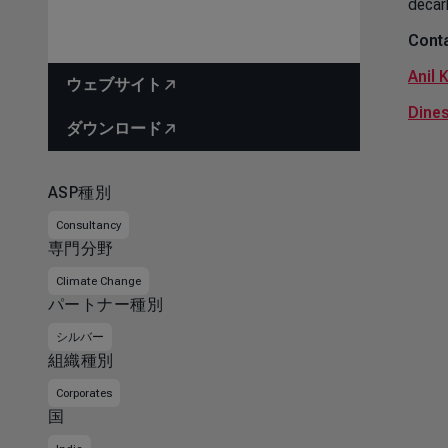
decar
Conta
Anil 
ウェブサイト
Dines
ダウンロード
ASP種別
Consultancy
専門分野
Climate Change
パートナー種別
シルバー
組織種別
Corporates
国