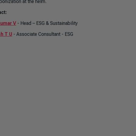
bonization at the helm.
ct:
Kumar V
- Head – ESG & Sustainability
h T U
- Associate Consultant - ESG