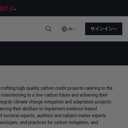
始する
。
サインイン
JA
検索
 crafting high-quality carbon credit projects catering to the
 transitioning to a low-carbon future and achieving their
ntegrity climate change mitigation and adaptation projects.
ncing their abilities to implement evidence-based
f sectoral experts, auditors and subject matter experts
nologies, and practices for carbon mitigation, and