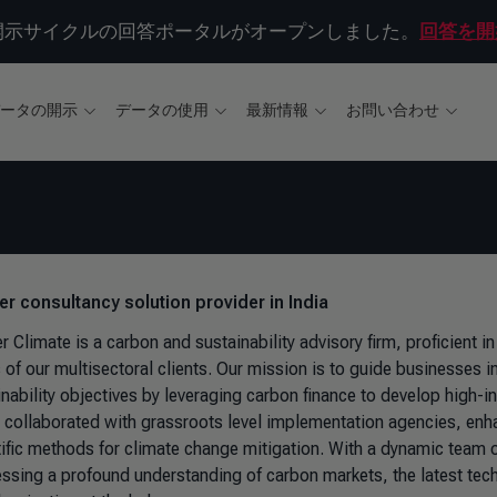
年開示サイクルの回答ポータルがオープンしました。
回答を開
データの開示
データの使用
最新情報
お問い合わせ
ver consultancy solution provider in India
 Climate is a carbon and sustainability advisory firm, proficient in
of our multisectoral clients. Our mission is to guide businesses in
inability objectives by leveraging carbon finance to develop high-i
 collaborated with grassroots level implementation agencies, enha
tific methods for climate change mitigation. With a dynamic team o
ssing a profound understanding of carbon markets, the latest tech