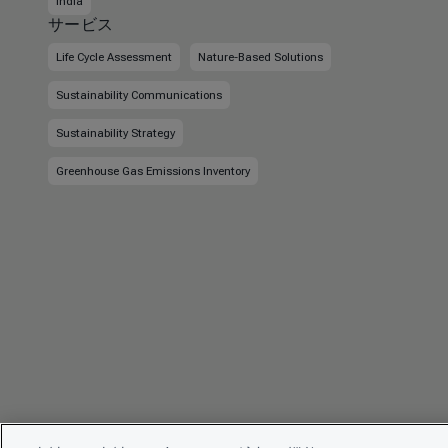
India
サービス
Life Cycle Assessment
Nature-Based Solutions
Sustainability Communications
Sustainability Strategy
Greenhouse Gas Emissions Inventory