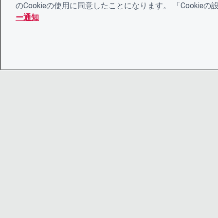
のCookieの使用に同意したことになります。 「Cooki
ー通知
© 2026 CDP Worldwide
Registered Charity no. 1122330
VAT registration no: 923257921