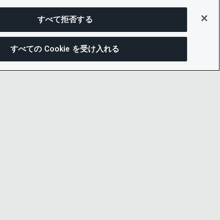
すべて拒否する
すべての Cookie を受け入れる
この
ー通知
LINKEDIN
X
LITY
YOUTUBE
プセンター