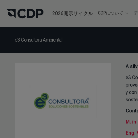
2026開示サイクル
CDPについて
e3 Consultora Ambiental
A sil
e3 Co
prove
y con
soste
Conta
M. in
Eng. 