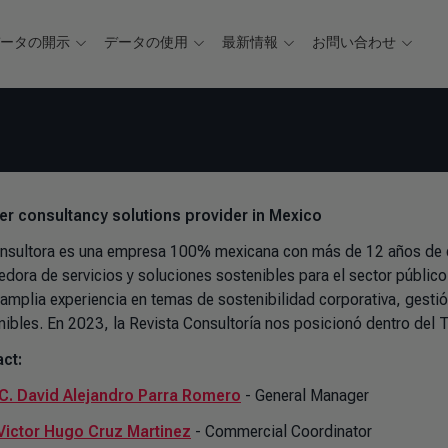
データの開示
データの使用
最新情報
お問い合わせ
ver consultancy solutions provider in Mexico
nsultora es una empresa 100% mexicana con más de 12 años de ex
edora de servicios y soluciones sostenibles para el sector públic
 amplia experiencia en temas de sostenibilidad corporativa, gestión
nibles. En 2023, la Revista Consultoría nos posicionó dentro del
ct:
 C. David Alejandro Parra Romero
- General Manager
Victor Hugo Cruz Martinez
- Commercial Coordinator