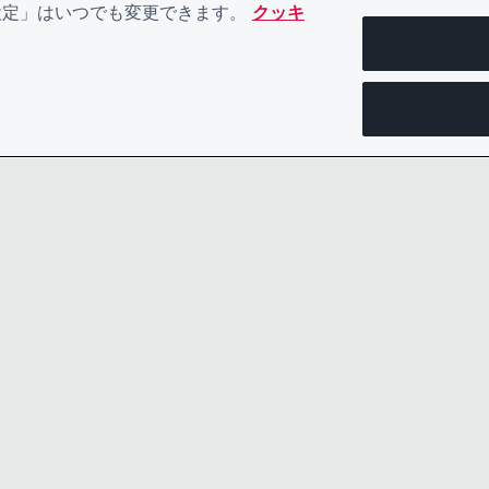
eの設定」はいつでも変更できます。
クッキ
お問い合わせ
プライバシ
リーダーシップチーム
規約類
採用情報
ACCESSIBI
COOKIEポリシー
CDPヘル