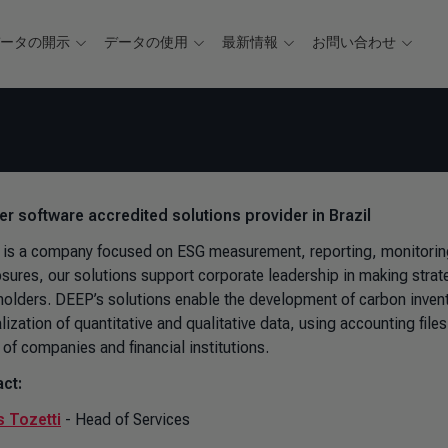
データの開示
データの使用
最新情報
お問い合わせ
ver software accredited solutions provider in Brazil
is a company focused on ESG measurement, reporting, monitoring,
osures, our solutions support corporate leadership in making strateg
holders. DEEP’s solutions enable the development of carbon invent
alization of quantitative and qualitative data, using accounting fi
 of companies and financial institutions.
ct:
 Tozetti
- Head of Services