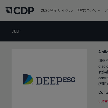
2026開示サイクル
CDPについて
DEEP
A sil
DEEP 
discl
stake
centr
(ERP)
Conta
Lucas