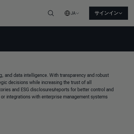
サインイン
JA
検索
 and data intelligence. With transparency and robust
ic decisions while increasing the trust of all
ories and ESG disclosures/reports for better control and
les or integrations with enterprise management systems