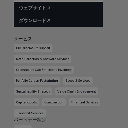
ウェブサイト
ダウンロード
サービス
CDP disclosure support
Data Collection & Software Services
Greenhouse Gas Emissions Inventory
Portfolio Carbon Footprinting
Scope 3 Services
Sustainability Strategy
Value Chain Engagement
Capital-goods
Construction
Financial Services
Transport Services
パートナー種別