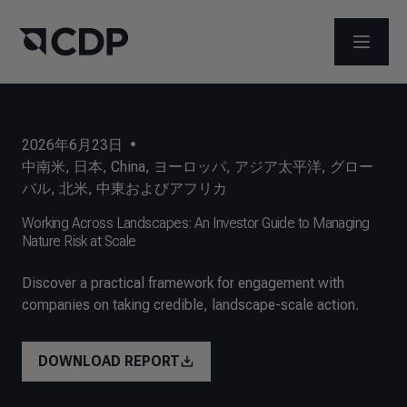
メニュ
2026年6月23日
•
中南米
,
日本
,
China
,
ヨーロッパ
,
アジア太平洋
,
グロー
バル
,
北米
,
中東およびアフリカ
Working Across Landscapes: An Investor Guide to Managing
Nature Risk at Scale
Discover a practical framework for engagement with
companies on taking credible, landscape-scale action.
DOWNLOAD REPORT