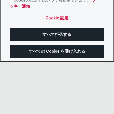
「Cookieの設定」はいつでも変更できます。
ク
ッキー通知
Cookie 設定
すべて拒否する
すべての Cookie を受け入れる
この
© 2026 CDP Worldwide