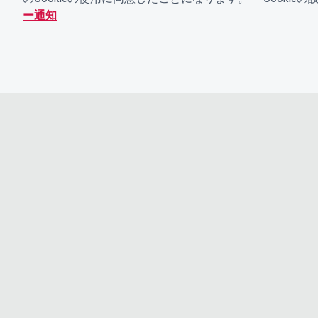
ー通知
© 2026 CDP Worldwide
Registered Charity no. 1122330
VAT registration no: 923257921