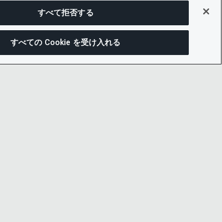
すべて拒否する
すべての Cookie を受け入れる
この
ー通知
LINKEDIN
X
LITY
YOUTUBE
プセンター