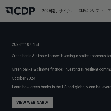
2026開示サイクル
CDPについて
2024年10月1日
Green banks & climate finance: Investing in resilient communitie
Green banks & climate finance: Investing in resilient commu
October 2024
Learn how green banks in the US and globally can be levera
VIEW WEBINAR