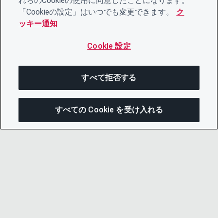
れらのCookieの使用に同意したことになります。
「Cookieの設定」はいつでも変更できます。
ク
ッキー通知
Cookie 設定
すべて拒否する
すべての Cookie を受け入れる
この