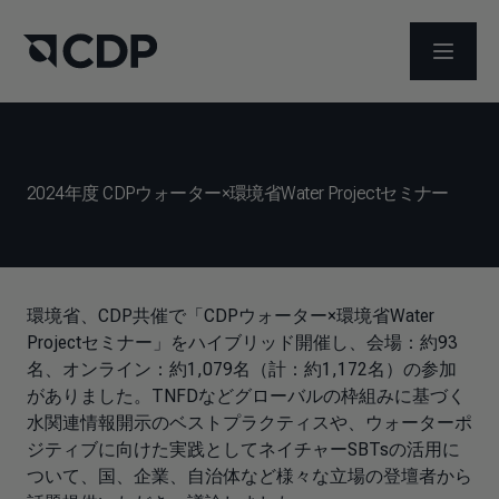
メニュ
2024年度 CDPウォーター×環境省Water Projectセミナー
環境省、CDP共催で「CDPウォーター×環境省Water
Projectセミナー」をハイブリッド開催し、会場：約93
名、オンライン：約1,079名（計：約1,172名）の参加
がありました。TNFDなどグローバルの枠組みに基づく
水関連情報開示のベストプラクティスや、ウォーターポ
ジティブに向けた実践としてネイチャーSBTsの活用に
ついて、国、企業、自治体など様々な立場の登壇者から