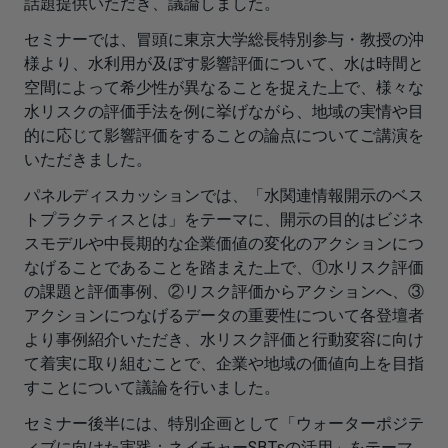
話題提供いただき、議論しました。
セミナーでは、冒頭に東京大学総長特別参与・教授の沖
様より、水利用が及ぼす影響評価について、水は時間と
空間によって希少性が異なることを捉えた上で、様々な
水リスクの評価手法を例に挙げながら、地域の実情や目
的に応じて影響評価をすることの論点についてご講演を
いただきました。
パネルディスカッションでは、「水関連情報開示のベス
トプラクティスとは」をテーマに、開示の目的はビジネ
スモデルや中長期的な企業価値の変化のアクションにつ
なげることであることを踏まえた上で、①水リスク評価
の課題と評価事例、②リスク評価からアクションへ、③
アクションにつなげるデータの重要性について各登壇者
より事例紹介いただき、水リスク評価と行動変容に向け
て着実に取り組むことで、企業や地域の価値向上を目指
すことについて議論を行いました。
セミナー後半には、特別企画として「ウォーターポジテ
ィブに向けた実践：ネイチャーSBTsの活用」をテーマ