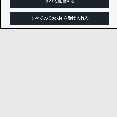
すべて拒否する
すべての Cookie を受け入れる
次にジャンプする
このページを共有
メニューを
リンクをコピー
© 2026 CDP Worldwide
メール
Registered Charity no. 1122330
VAT registration no: 923257921
A company limited by guarantee registered in
England no. 05013650
CDP is
Cyber Essentials Certified – click here to
view certificate
.
お問い合わせ