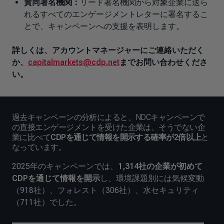
賛同署名機関：
リード署名機関から対象企業に送ら
れるすべてのエンゲージメントレターに署名するこ
とで、キャンペーンへの支援を表明します。
詳しくは、アカウントマネージャーにご連絡いただく
か、
capitalmarkets@cdp.net
までお問い合わせくださ
い。
過去キャンペーンの分析によると、NDCキャンペーンで
の直接エンゲージメントを受けた企業は、そうでない企
業に比べて
CDPを通じて情報を開示する確率が2倍以上
と
なっています。
2025年のキャンペーンでは、
1,314社の企業が初めて
CDPを通じて情報を開示
し、環境課題別には気候変動
（918社）、フォレスト（306社）、水セキュリティ
（711社）でした。