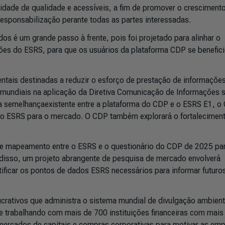
dade de qualidade e acessíveis, a fim de promover o cresciment
esponsabilização perante todas as partes interessadas.
 é um grande passo à frente, pois foi projetado para alinhar o
ões do ESRS, para que os usuários da plataforma CDP se benefic
ntais destinadas a reduzir o esforço de prestação de informaçõe
mundiais na aplicação da Diretiva Comunicação de Informações 
a semelhançaexistente entre a plataforma do CDP e o ESRS E1, o
 ao ESRS para o mercado. O CDP também explorará o fortalecimen
de mapeamento entre o ESRS e o questionário do CDP de 2025 pa
 disso, um projeto abrangente de pesquisa de mercado envolverá
tificar os pontos de dados ESRS necessários para informar futuro
crativos que administra o sistema mundial de divulgação ambient
 trabalhando com mais de 700 instituições financeiras com mais
 mercados de capitais e compras corporativas para motivar as em