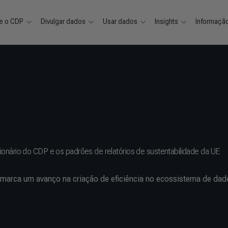
e o CDP
Divulgar dados
Usar dados
Insights
Informaçã
onário do CDP e os padrões de relatórios de sustentabilidade da UE
arca um avanço na criação de eficiência no ecossistema de dad