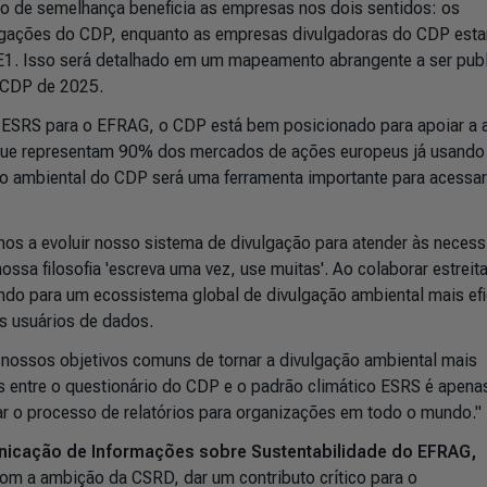
lto de semelhança beneficia as empresas nos dois sentidos: os
vulgações do CDP, enquanto as empresas divulgadoras do CDP esta
 E1. Isso será detalhado em um mapeamento abrangente a ser pub
o CDP de 2025.
 ESRS para o EFRAG, o CDP está bem posicionado para apoiar a
ue representam 90% dos mercados de ações europeus já usand
ção ambiental do CDP será uma ferramenta importante para acessa
os a evoluir nosso sistema de divulgação para atender às neces
a filosofia 'escreva uma vez, use muitas'. Ao colaborar estrei
o para um ecossistema global de divulgação ambiental mais efi
os usuários de dados.
 nossos objetivos comuns de tornar a divulgação ambiental mais
os entre o questionário do CDP e o padrão climático ESRS é apena
ar o processo de relatórios para organizações em todo o mundo."
nicação de Informações sobre Sustentabilidade do EFRAG,
m a ambição da CSRD, dar um contributo crítico para o