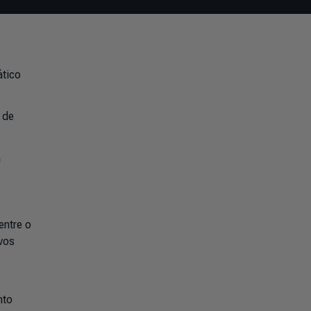
ático
 de
a
entre o
vos
nto