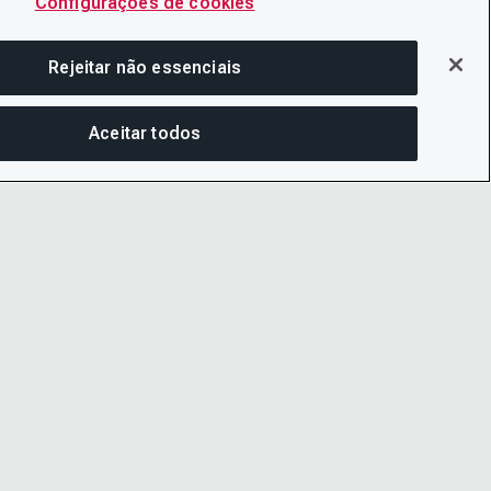
Configurações de cookies
Rejeitar não essenciais
Aceitar todos
COM
PRIVACIDADE
LINKEDIN
 CONDIÇÕES
X
IDADE
YOUTUBE