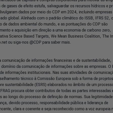
 de gases de efeito estufa, salvaguardar os recursos hídricos e p
 divulgaram dados por meio do CDP em 2024, incluindo empresas
rcado global. Alinhado com o padrão climático do ISSB, IFRS S2,
co de dados ambiental do mundo, e as pontuações do CDP são
timento e aquisição em direção a uma economia de carbono zero,
iativa Science Based Targets, We Mean Business Coalition, The I
dp.net ou siga-nos @CDP para saber mais.
a comunicação de informações financeiras e de sustentabilidade,
o domínio da comunicação de informações sobre as empresas. O
de informações institucionais. Nas suas atividades de comunicaç
selhamento técnico à Comissão Europeia sob a forma de projeto
re sustentabilidade (ESRS) elaborados no âmbito de um process
 EFRAG procura obter contributos de todas as partes interessadas 
s ao longo do processo de definição de normas. Sua legitimidade
ança, devido processo, responsabilidade pública e liderança de
cente, clara e coerente e seja reconhecido como a voz europeia 