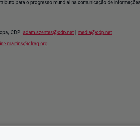
ributo para o progresso mundial na comunicação de informaçõe
ropa, CDP:
adam.szentes@cdp.net
|
media@cdp.net
line.martins@efrag.org