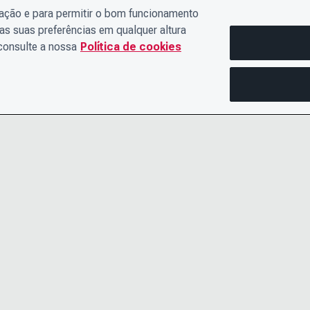
gação e para permitir o bom funcionamento
as suas preferências em qualquer altura
 consulte a nossa
Política de cookies
ENTRE EM CONTATO
AVISO DE 
CONOSCO
TERMOS E
O TIME DE LIDERANÇA
ACESSIBIL
CARREIRAS