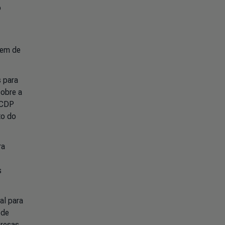
o
iem de
s para
sobre a
 CDP
to do
ra
s
al para
 de
presas