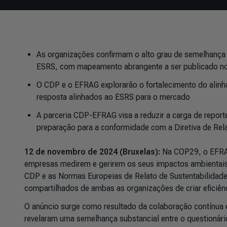
As organizações confirmam o alto grau de semelhança e
ESRS, com mapeamento abrangente a ser publicado no
O CDP e o EFRAG explorarão o fortalecimento do alin
resposta alinhados ao ESRS para o mercado
A parceria CDP-EFRAG visa a reduzir a carga de repor
preparação para a conformidade com a Diretiva de Rela
12 de novembro de 2024 (Bruxelas):
Na COP29, o EFRAG
empresas medirem e gerirem os seus impactos ambientais,
CDP e as Normas Europeias de Relato de Sustentabilidade 
compartilhados de ambas as organizações de criar eficiê
O anúncio surge como resultado da colaboração contínua
revelaram uma semelhança substancial entre o questioná