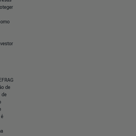
roteger
 como
nvestor
 EFRAG
ão de
s de
o
e
 é
na