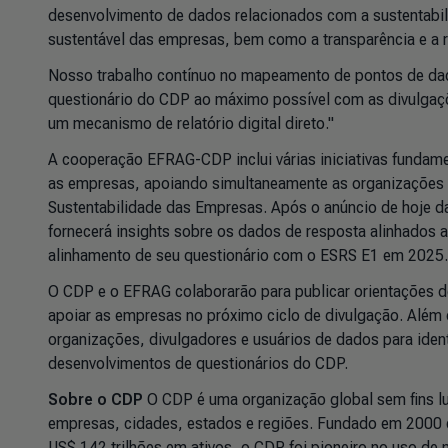
desenvolvimento de dados relacionados com a sustentabili
sustentável das empresas, bem como a transparência e a r
Nosso trabalho contínuo no mapeamento de pontos de dados
questionário do CDP ao máximo possível com as divulgaç
um mecanismo de relatório digital direto."
A cooperação EFRAG-CDP inclui várias iniciativas fundame
as empresas, apoiando simultaneamente as organizações 
Sustentabilidade das Empresas. Após o anúncio de hoje d
fornecerá insights sobre os dados de resposta alinhados
alinhamento de seu questionário com o ESRS E1 em 2025.
O CDP e o EFRAG colaborarão para publicar orientações 
apoiar as empresas no próximo ciclo de divulgação. Além
organizações, divulgadores e usuários de dados para iden
desenvolvimentos de questionários do CDP.
Sobre o CDP
O CDP é uma organização global sem fins lu
empresas, cidades, estados e regiões. Fundado em 2000 e
US$ 142 trilhões em ativos, o CDP foi pioneiro no uso de