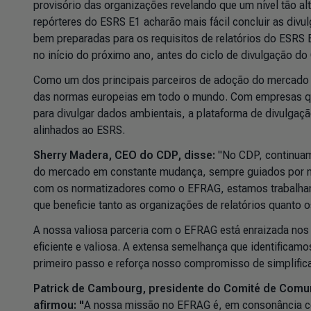
provisório das organizações revelando que um nível tão a
repórteres do ESRS E1 acharão mais fácil concluir as di
bem preparadas para os requisitos de relatórios do ESRS
no início do próximo ano, antes do ciclo de divulgação d
Como um dos principais parceiros de adoção do mercado
das normas europeias em todo o mundo. Com empresas q
para divulgar dados ambientais, a plataforma de divulga
alinhados ao ESRS.
Sherry Madera, CEO do CDP, disse:
"No CDP, continuam
do mercado em constante mudança, sempre guiados por noss
com os normatizadores como o EFRAG, estamos trabalhand
que beneficie tanto as organizações de relatórios quanto 
A nossa valiosa parceria com o EFRAG está enraizada nos
eficiente e valiosa. A extensa semelhança que identificam
primeiro passo e reforça nosso compromisso de simplific
Patrick de Cambourg, presidente do Comité de Comu
afirmou: "
A nossa missão no EFRAG é, em consonância co