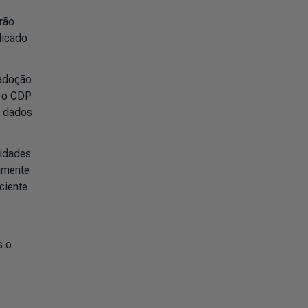
rão
licado
 adoção
o o CDP
r dados
sidades
tamente
ciente
s o