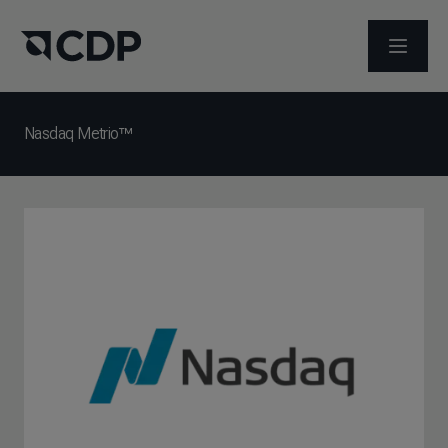
ABRIR 
Nasdaq Metrio™