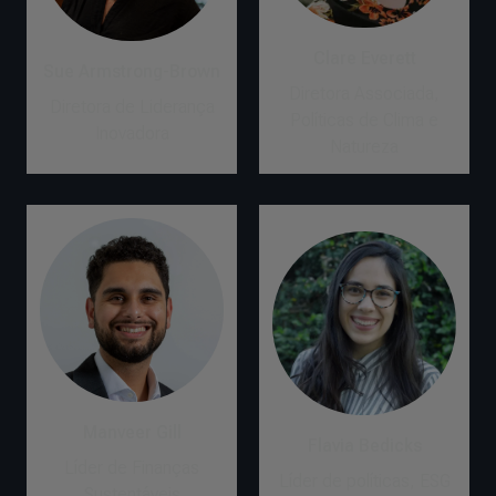
Clare Everett
Sue Armstrong-Brown
Diretora Associada,
Diretora de Liderança
Políticas de Clima e
Inovadora
Natureza
Manveer Gill
Flavia Bedicks
Líder de Finanças
Líder de políticas, ESG
Sustentáveis