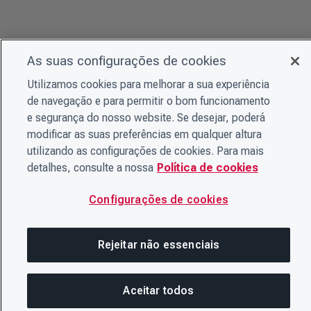
As suas configurações de cookies
Utilizamos cookies para melhorar a sua experiência
de navegação e para permitir o bom funcionamento
e segurança do nosso website. Se desejar, poderá
modificar as suas preferências em qualquer altura
utilizando as configurações de cookies. Para mais
detalhes, consulte a nossa
Política de cookies
Configurações de cookies
Rejeitar não essenciais
Aceitar todos
Nesta página
COMPARTILHAR ESTA PÁ
ABRIR M