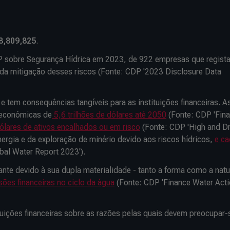
8,809,825
.
DP sobre Segurança Hídrica em 2023, de 922 empresas que regist
o da mitigação desses riscos (Fonte: CDP '2023 Disclosure Data
a
e tem consequências tangíveis para as instituições financeiras. A
 económicas de
5,6 trilhões de dólares até 2050
(Fonte: CDP 'Fina
ólares de ativos encalhados ou em risco
(Fonte: CDP 'High and Dr
ergia e da exploração de minério devido aos riscos hídricos,
e ca
bal Water Report 2023').
nte devido à sua dupla materialidade - tanto a forma como a nat
ões financeiras no ciclo da água
(Fonte: CDP 'Finance Water Act
ituições financeiras sobre as razões pelas quais devem preocupar