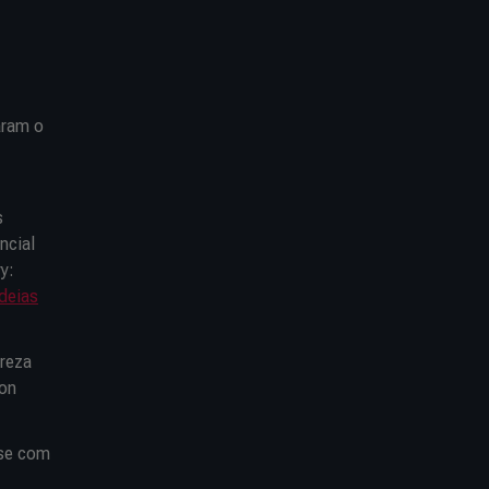
aram o
s
ncial
y:
deias
ureza
ion
-se com