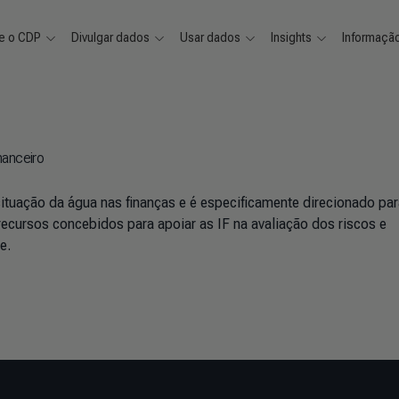
e o CDP
Divulgar dados
Usar dados
Insights
Informaçã
nanceiro
ituação da água nas finanças e é especificamente direcionado par
e recursos concebidos para apoiar as IF na avaliação dos riscos e
de.