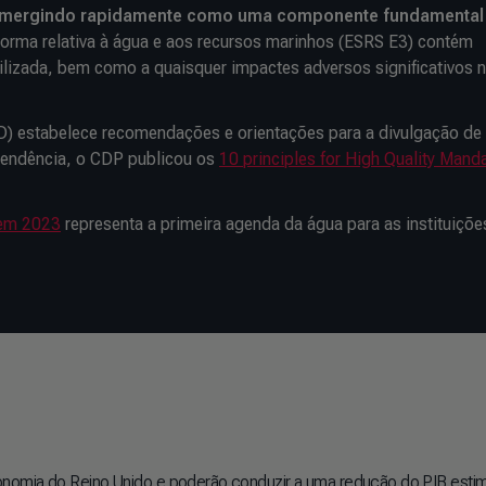
 emergindo rapidamente como uma componente fundamenta
norma relativa à água e aos recursos marinhos (ESRS E3) contém
tilizada, bem como a quaisquer impactes adversos significativos 
) estabelece recomendações e orientações para a divulgação de
tendência, o CDP publicou os
10 principles for High Quality Mand
 em 2023
representa a primeira agenda da água para as instituiçõe
conomia do Reino Unido e poderão conduzir a uma redução do PIB es