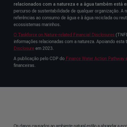
relacionados com a natureza e a água também está
percurso de sustentabilidade de qualquer organização. A 
referências ao consumo de água e à água reciclada ou reu
ecossistemas marinhos.
O Taskforce on Nature-related Financial Disclosures
(TNFD
informações relacionadas com a natureza. Apoiando esta 
Disclosure
em 2023.
A publicação pelo CDP do
Finance Water Action Pathway
financeiras.
Os danos causados ao ambiente natural estão a abrandar a e