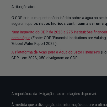
A situação atual
O CDP criou um questionário inédito sobre a água no secto
sugerem que
os riscos hídricos continuam a ser uma q
Num inquérito do CDP de 2023 a 275 instituições financei
com a água
(Fonte: CDP 'Financial Institutions are Valuing
'Global Water Report 2022').
A Plataforma de Ação para a Água do Setor Financeiro
(Fo
CDP - em 2023, 350 divulgaram ao CDP.
A importância da divulgação e as orientações disponíveis
À medida que a divulgação das informações sobre o clim