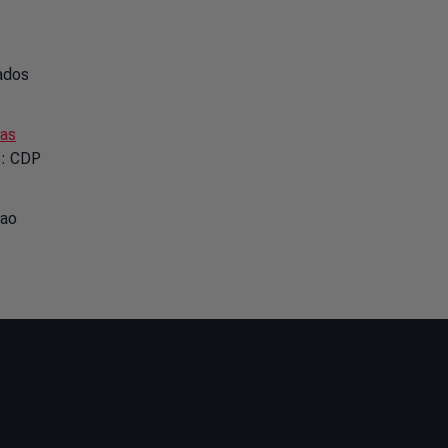
dados
das
te: CDP
 ao