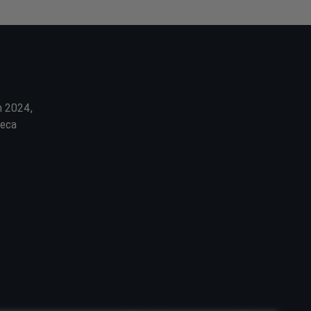
m 2024,
seca