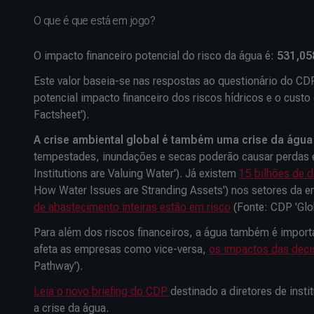
O que é que está em jogo?
O impacto financeiro potencial do risco da água é:
531,05
Este valor baseia-se nas respostas ao questionário do C
potencial impacto financeiro dos riscos hídricos e o cust
Factsheet').
A crise ambiental global é também uma crise da águ
tempestades, inundações e secas poderão causar perdas
Institutions are Valuing Water'). Já existem
15 bilhões de d
How Water Issues are Stranding Assets') nos setores da en
de abastecimento inteiras estão em risco
(Fonte: CDP 'Glo
Para além dos riscos financeiros, a água também é importa
afeta as empresas como vice-versa,
os impactos das decis
Pathway').
Leia o novo briefing do CDP
destinado a diretores de inst
a crise da água.