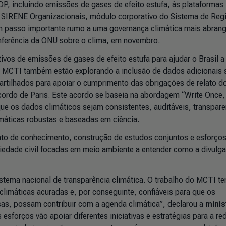
P, incluindo emissões de gases de efeito estufa, às plataformas
SIRENE Organizacionais, módulo corporativo do Sistema de Regi
m passo importante rumo a uma governança climática mais abrang
onferência da ONU sobre o clima, em novembro.
vos de emissões de gases de efeito estufa para ajudar o Brasil a
 o MCTI também estão explorando a inclusão de dados adicionais 
artilhados para apoiar o cumprimento das obrigações de relato do
cordo de Paris. Este acordo se baseia na abordagem “Write Once
ue os dados climáticos sejam consistentes, auditáveis, transpare
imáticas robustas e baseadas em ciência.
nto de conhecimento, construção de estudos conjuntos e esforço
edade civil focadas em meio ambiente a entender como a divulg
stema nacional de transparência climática. O trabalho do MCTI t
climáticas acuradas e, por conseguinte, confiáveis para que os
s, possam contribuir com a agenda climática”, declarou a
minis
esforços vão apoiar diferentes iniciativas e estratégias para a r