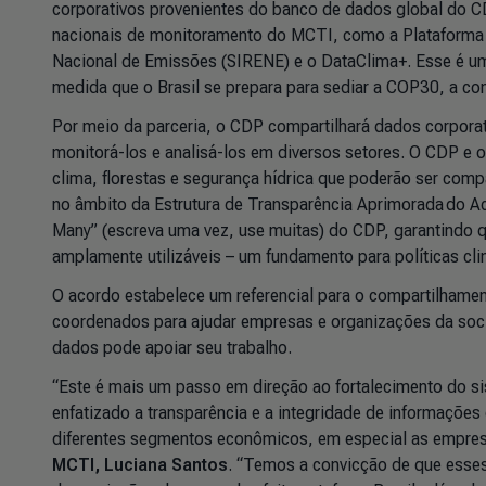
corporativos provenientes do banco de dados global do CD
nacionais de monitoramento do MCTI, como a Plataforma 
Nacional de Emissões (SIRENE) e o DataClima+. Esse é u
medida que o Brasil se prepara para sediar a COP30, a c
Por meio da parceria, o CDP compartilhará dados corporati
monitorá-los e analisá-los em diversos setores. O CDP e
clima, florestas e segurança hídrica que poderão ser comp
no âmbito da Estrutura de Transparência Aprimorada do A
Many” (escreva uma vez, use muitas) do CDP, garantindo q
amplamente utilizáveis – um fundamento para políticas cl
O acordo estabelece um referencial para o compartilhame
coordenados para ajudar empresas e organizações da soci
dados pode apoiar seu trabalho.
“Este é mais um passo em direção ao fortalecimento do si
enfatizado a transparência e a integridade de informações 
diferentes segmentos econômicos, em especial as empresa
MCTI, Luciana Santos
. “Temos a convicção de que esses 