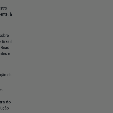
stro
ente, à
sobre
 Brasil
, Read
ntes e
s
ação de
em
tra do
edução