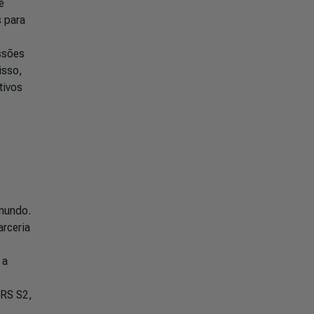
e
s para
ssões
isso,
tivos
 mundo.
rceria
 a
FRS S2,