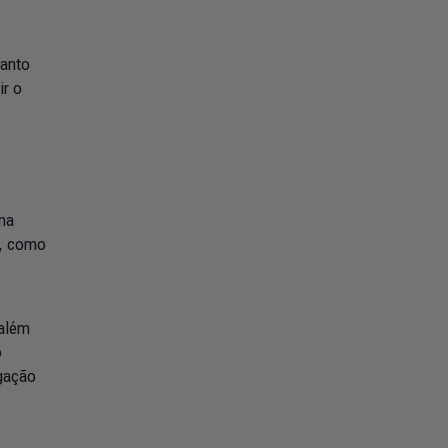
uanto
ir o
na
o, como
 além
o
gação