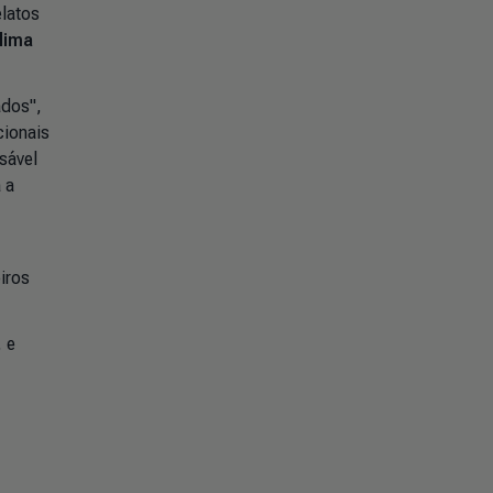
elatos
lima
ados",
cionais
sável
 a
iros
 e