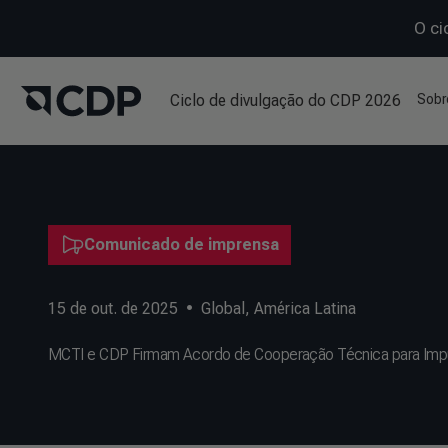
O ci
Ciclo de divulgação do CDP 2026
Sobr
Comunicado de imprensa
15 de out. de 2025
•
Global
,
América Latina
MCTI e CDP Firmam Acordo de Cooperação Técnica para Impul