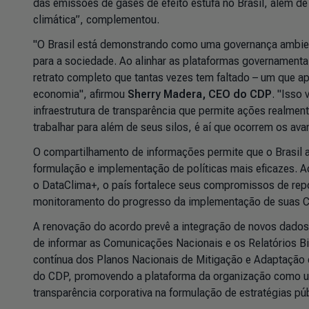
das emissões de gases de efeito estufa no Brasil, além de
climática”, complementou.
"O Brasil está demonstrando como uma governança ambient
para a sociedade. Ao alinhar as plataformas governamenta
retrato completo que tantas vezes tem faltado – um que 
economia", afirmou
Sherry Madera, CEO do CDP
. "Isso
infraestrutura de transparência que permite ações realme
trabalhar para além de seus silos, é aí que ocorrem os ava
O compartilhamento de informações permite que o Brasil a
formulação e implementação de políticas mais eficazes. Ao
o DataClima+, o país fortalece seus compromissos de rep
monitoramento do progresso da implementação de suas C
A renovação do acordo prevê a integração de novos dados
de informar as Comunicações Nacionais e os Relatórios Bi
contínua dos Planos Nacionais de Mitigação e Adaptação 
do CDP, promovendo a plataforma da organização como um
transparência corporativa na formulação de estratégias púb