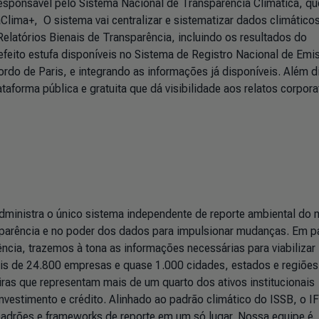
responsável pelo Sistema Nacional de Transparência Climática, qu
lima+, O sistema vai centralizar e sistematizar dados climático
Relatórios Bienais de Transparência, incluindo os resultados do
feito estufa disponíveis no Sistema de Registro Nacional de Emi
do de Paris, e integrando as informações já disponíveis. Além d
forma pública e gratuita que dá visibilidade aos relatos corpora
dministra o único sistema independente de reporte ambiental do
sparência e no poder dos dados para impulsionar mudanças. Em pa
ência, trazemos à tona as informações necessárias para viabilizar
is de 24.800 empresas e quase 1.000 cidades, estados e regiões
iras que representam mais de um quarto dos ativos institucionais
nvestimento e crédito. Alinhado ao padrão climático do ISSB, o I
padrões e frameworks de reporte em um só lugar. Nossa equipe é