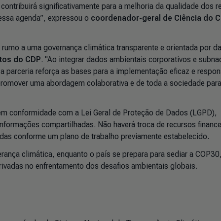
ntribuirá significativamente para a melhoria da qualidade dos r
essa agenda”, expressou o
coordenador-geral de Ciência do C
l rumo a uma governança climática transparente e orientada por d
jetos do CDP
. "Ao integrar dados ambientais corporativos e subna
 parceria reforça as bases para a implementação eficaz e respon
 promover uma abordagem colaborativa e de toda a sociedade para
em conformidade com a Lei Geral de Proteção de Dados (LGPD),
informações compartilhadas. Não haverá troca de recursos finance
idas conforme um plano de trabalho previamente estabelecido.
rança climática, enquanto o país se prepara para sediar a COP30,
rivadas no enfrentamento dos desafios ambientais globais.