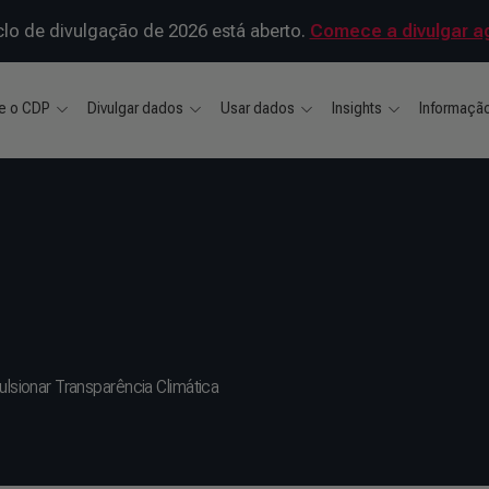
clo de divulgação de 2026 está aberto.
Comece a divulgar a
e o CDP
Divulgar dados
Usar dados
Insights
Informaçã
sionar Transparência Climática