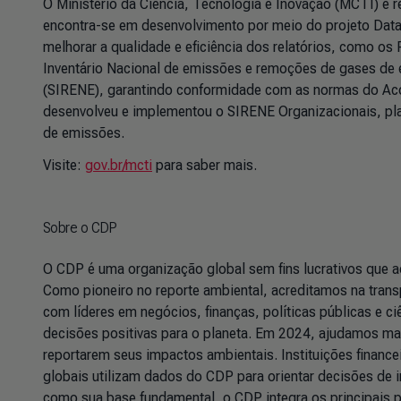
O Ministério da Ciência, Tecnologia e Inovação (MCTI) é 
encontra-se em desenvolvimento por meio do projeto DataC
melhorar a qualidade e eficiência dos relatórios, como os 
Inventário Nacional de emissões e remoções de gases de e
(SIRENE), garantindo conformidade com as normas do Acor
desenvolveu e implementou o SIRENE Organizacionais, plata
de emissões.
Visite:
gov.br/mcti
para saber mais.
Sobre o CDP
O CDP é uma organização global sem fins lucrativos que a
Como pioneiro no reporte ambiental, acreditamos na tran
com líderes em negócios, finanças, políticas públicas e ci
decisões positivas para o planeta. Em 2024, ajudamos ma
reportarem seus impactos ambientais. Instituições finance
globais utilizam dados do CDP para orientar decisões de i
como sua base fundamental, o CDP integra os principais 