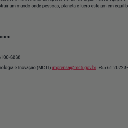
ruir um mundo onde pessoas, planeta e lucro estejam em equilíb
 com:
98100-8838
cnologia e Inovação (MCTI)
imprensa@mcti.gov.br
+55 61 20223