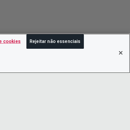
e cookies
Rejeitar não essenciais
COM