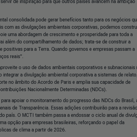
 servir de inspiração para que outros países avancem na ambição
al consolidada pode gerar benefícios tanto para os negócios q
is com as divulgações ambientais corporativas, podemos constru
apoie uma abordagem de crescimento e prosperidade para toda a
 vai além do compartilhamento de dados; trata-se de construir a
nte positivas para a Terra. Quando governos e empresas passam a
nços reais".
proveite o uso de dados ambientais corporativos e subnacionais 
 integrar a divulgação ambiental corporativa a sistemas de relat
orte no âmbito do Acordo de Paris e amplia sua capacidade de
ontribuições Nacionalmente Determinadas (NDCs).
 para apoiar o monitoramento do progresso das NDCs do Brasil,
enais de Transparência. Essas adições contribuirão para a revisã
do país. O MCTI também passa a endossar o ciclo anual de divul
a opção para empresas brasileiras, reforçando o papel da
licas de clima a partir de 2026.