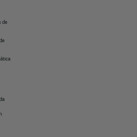
s de
 de
ática
 da
m