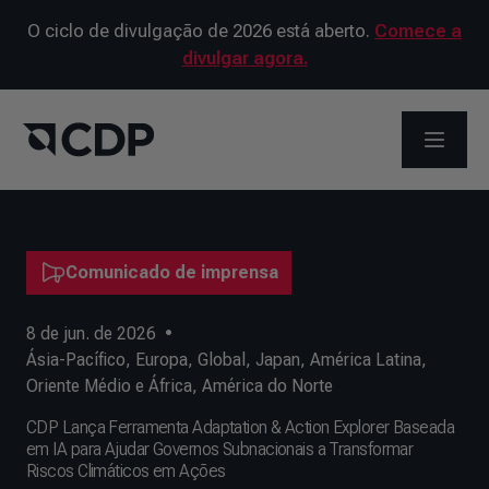
O ciclo de divulgação de 2026 está aberto.
Comece a
divulgar agora.
ABRIR 
Comunicado de imprensa
8 de jun. de 2026
•
Ásia-Pacífico
,
Europa
,
Global
,
Japan
,
América Latina
,
Oriente Médio e África
,
América do Norte
CDP Lança Ferramenta Adaptation & Action Explorer Baseada
em IA para Ajudar Governos Subnacionais a Transformar
Riscos Climáticos em Ações