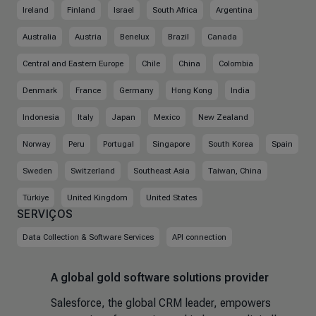
Ireland
Finland
Israel
South Africa
Argentina
Australia
Austria
Benelux
Brazil
Canada
Central and Eastern Europe
Chile
China
Colombia
Denmark
France
Germany
Hong Kong
India
Indonesia
Italy
Japan
Mexico
New Zealand
Norway
Peru
Portugal
Singapore
South Korea
Spain
Sweden
Switzerland
Southeast Asia
Taiwan, China
Türkiye
United Kingdom
United States
SERVIÇOS
Data Collection & Software Services
API connection
A global gold software solutions provider
Salesforce, the global CRM leader, empowers