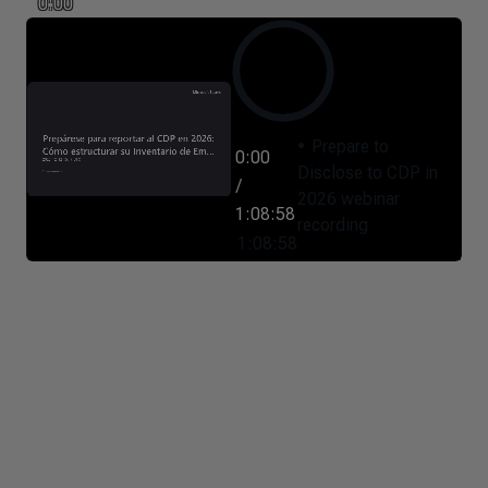
0:00
Prepare to
0:00
Disclose to CDP in
/
2026 webinar
1:08:58
recording
1:08:58