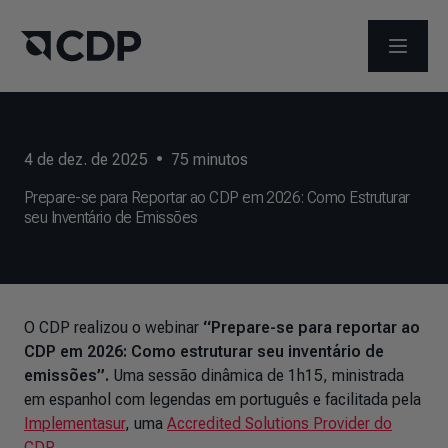
ABRIR 
4 de dez. de 2025
•
75
minutos
Prepare-se para Reportar ao CDP em 2026: Como Estruturar
seu Inventário de Emissões
O CDP realizou o webinar
“Prepare-se para reportar ao
CDP em 2026: Como estruturar seu inventário de
emissões”.
Uma sessão dinâmica de 1h15, ministrada
em espanhol com legendas em português e facilitada pela
Implementasur
, uma
Accredited Solutions Provider do
CDP
.