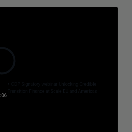
CDP Signatory webinar Unlocking Credible
Transition Finance at Scale EU and Americas
:06