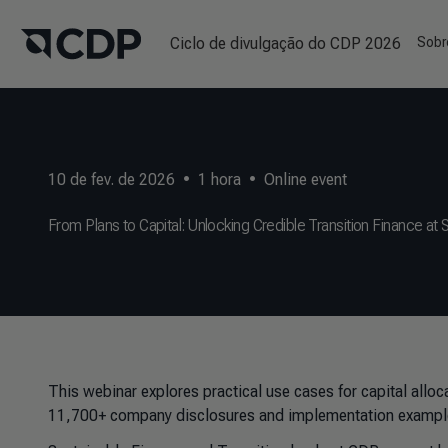
Ciclo de divulgação do CDP 2026
Sobr
10 de fev. de 2026
•
1
hora
•
Online event
From Plans to Capital: Unlocking Credible Transition Finance at 
This webinar explores practical use cases for capital all
11,700+ company disclosures and implementation examples