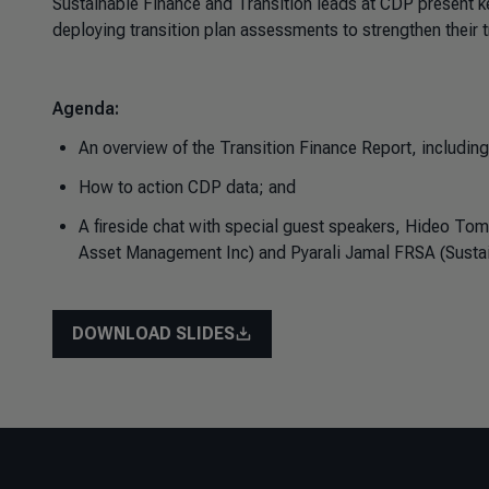
Sustainable Finance and Transition leads at CDP present ke
deploying transition plan assessments to strengthen their 
Agenda:
An overview of the Transition Finance Report, includin
How to action CDP data; and
A fireside chat with special guest speakers, Hideo To
Asset Management Inc) and Pyarali Jamal FRSA (Sustain
DOWNLOAD SLIDES