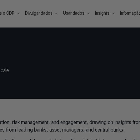
e o CDP
Divulgar dados
Usar dados
Insights
Informaçã
Scale
ocation, risk management, and engagement, drawing on insights fr
 from leading banks, asset managers, and central banks.