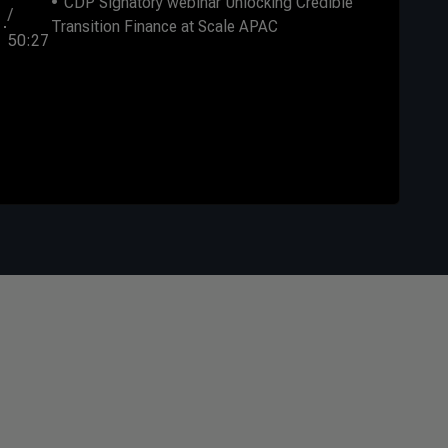
CDP Signatory webinar Unlocking Credible
/
Transition Finance at Scale APAC
50:27