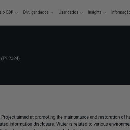
e o CDP
Divulgar dados
Usar dados
Insights
Informaçã
r (FY 2024)
r Project aimed at promoting the maintenance and restoration of h
ated information disclosure. Water is related to various environme