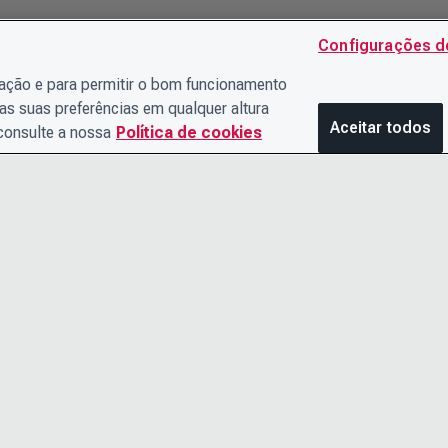
Configurações d
gação e para permitir o bom funcionamento
as suas preferências em qualquer altura
Aceitar todos
 consulte a nossa
Política de cookies
ENTRE EM CONTATO
AVISO DE 
CONOSCO
TERMOS E
O TIME DE LIDERANÇA
ACESSIBIL
CARREIRAS
CENTRAL D