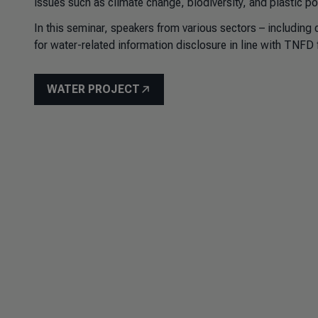
issues such as climate change, biodiversity, and plastic pol
In this seminar, speakers from various sectors – including
for water-related information disclosure in line with TNFD
WATER PROJECT