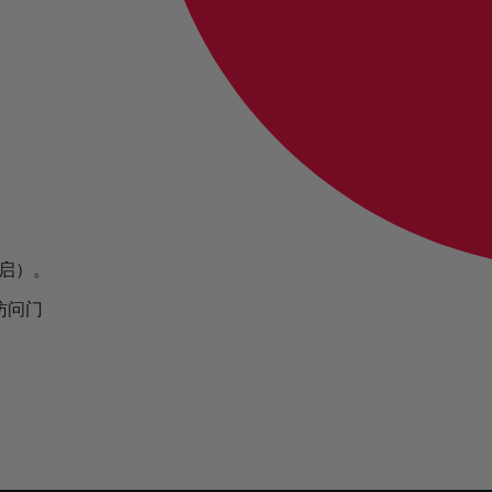
开启）。
访问门