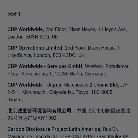
附录 1
CDP Worldwide
, 2nd Floor, Dixon House, 1 Lloyd’s Ave,
London, EC3N 3DQ, UK
CDP Operations Limited
, 2nd Floor, Dixon House, 1
Lloyd’s Ave, London, EC3N 3DQ, UK；
CDP Worldwide - Services GmbH
, WeWork, Potsdamer
Platz -Kemperplatz 1, 10785 Berlin, Germany；
CDP Worldwide - Japan
, Marunouchi 2-chome Bldg.,7F
2-5-1, Marunouchi, Chiyoda-ku, Tokyo, 100-0005,
Japan；
北京诚度普环境咨询有限公司，
中国北京市朝阳区建国路
93号万达广场A座1902
Carbon Disclosure Project Latin America
, Rua Dr.
Mauricio de Lacerda, 30; CEP 04303-190 -Sao Paulo/ SP,