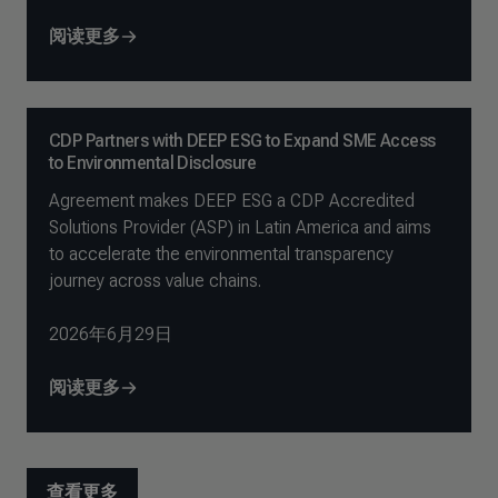
阅读更多
CDP Partners with DEEP ESG to Expand SME Access
to Environmental Disclosure
Agreement makes DEEP ESG a CDP Accredited
Solutions Provider (ASP) in Latin America and aims
to accelerate the environmental transparency
journey across value chains.
2026年6月29日
阅读更多
查看更多