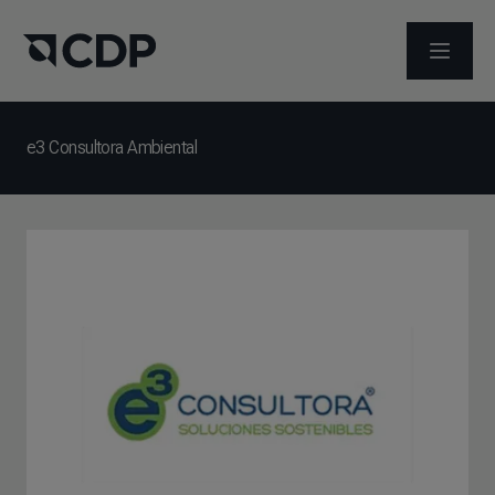
打开菜
e3 Consultora Ambiental