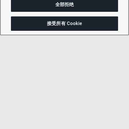
全部拒绝
接受所有 Cookie
分享
© 2026 CDP Worldwide
注册慈善机构编号 1122330
增值税登记号：923257921
在英格兰注册的一家担保有限公司，编号
05013650