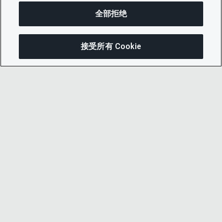
全部拒绝
接受所有 Cookie
在此页面上
分享此页面
打开菜单
复制链接
电子邮件
© 2026 CDP Worldwide
注册慈善机构编号 1122330
增值税登记号：923257921
在英格兰注册的一家担保有限公司，编号