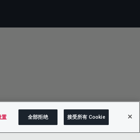
 设置
全部拒绝
接受所有 Cookie
在此页面上
分享此页面
打开菜单