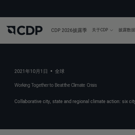
CDP 2026披露季
关于CDP
披露数
2021年10月1日
•
全球
Working Together to Beat the Climate Crisis
Collaborative city, state and regional climate action: six c