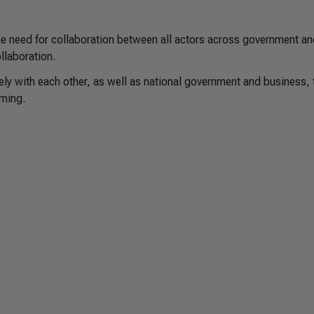
he need for collaboration between all actors across government a
llaboration.
sely with each other, as well as national government and business, 
rming.