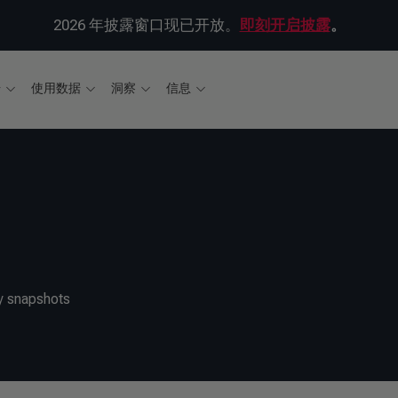
2026 年披露窗口现已开放。
即刻开启披露
。
据
使用数据
洞察
信息
ity snapshots