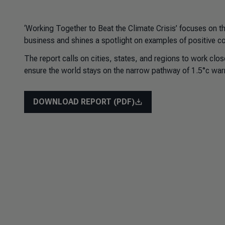
‘Working Together to Beat the Climate Crisis’ focuses on t
business and shines a spotlight on examples of positive co
The report calls on cities, states, and regions to work clo
ensure the world stays on the narrow pathway of 1.5°c wa
DOWNLOAD REPORT (PDF)