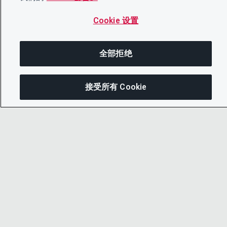
Cookie 设置
全部拒绝
接受所有 Cookie
分
© 2026 CDP Worldwide
注册慈善机构编号 1122330
增值税登记号：923257921