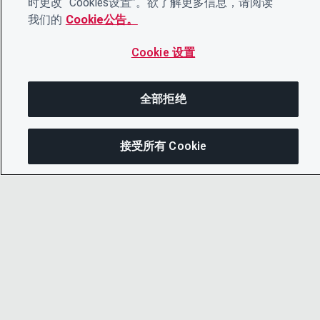
时更改“ Cookies设置”。欲了解更多信息，请阅读
我们的
Cookie公告。
Cookie 设置
全部拒绝
接受所有 Cookie
在此页面上
分享此页面
打开菜单
复制链接
© 2026 CDP Worldwide
电子邮件
注册慈善机构编号 1122330
增值税登记号：923257921
在英格兰注册的一家担保有限公司，编号