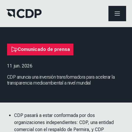
ABRIR 
Comunicado de prensa
11 jun. 2026
CDP anuncia una inversión transformadora para acelerar la
transparencia medioambiental a nivel mundial
CDP pasará a estar conformada por dos
organizaciones independientes: CDP, una entidad
comercial con el respaldo de Permira, y CDP