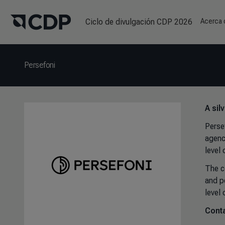
Ciclo de divulgación CDP 2026
Acerca
Persefoni
A sil
Perse
agenc
level 
The c
and p
level
Conta