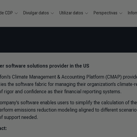
 de CDP
Divulgar datos
Utilizar datos
Perspectivas
Info
ver software solutions provider in the US
foni’s Climate Management & Accounting Platform (CMAP) provides
ies the software fabric for managing their organization’s climate-
of rigor and confidence as their financial reporting systems.
ompany’s software enables users to simplify the calculation of thei
erform emissions reduction modeling aligned to different scenario
 of support needed.
ct: