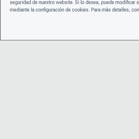
seguridad de nuestro website. Si lo desea, puede modificar 
mediante la configuración de cookies. Para más detalles, con
© 2026 CDP Worldwide
Número de organización benéfica registrada 1122330
Número de registro de VAT: 923257921