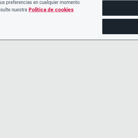
sus preferencias en cualquier momento
sulte nuestra
Política de cookies
PÓNGASE EN CONTACTO CON
AVISO DE 
NOSOTROS
TÉRMINOS
EL EQUIPO DE LIDERAZGO
ACCESIBIL
CARRERAS PROFESIONALES
CENTRO DE
POLÍTICA DE COOKIES